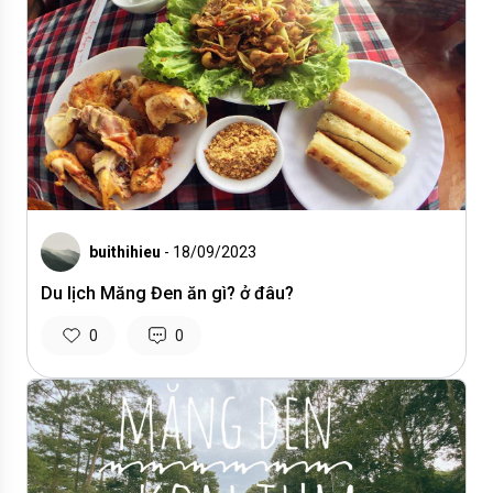
buithihieu
- 18/09/2023
Du lịch Măng Đen ăn gì? ở đâu?
0
0