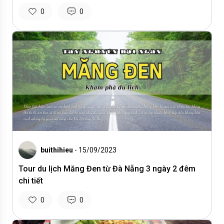
0
0
buithihieu
- 15/09/2023
Tour du lịch Măng Đen từ Đà Nẵng 3 ngày 2 đêm
chi tiết
0
0