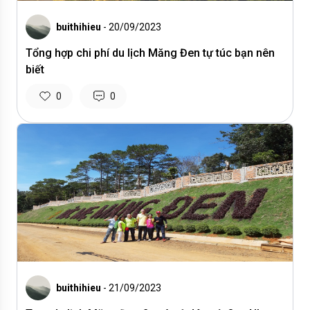
buithihieu
- 20/09/2023
Tổng hợp chi phí du lịch Măng Đen tự túc bạn nên
biết
0
0
buithihieu
- 21/09/2023