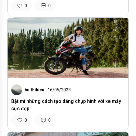
0
0
buithihieu
- 16/05/2023
Bật mí những cách tạo dáng chụp hình với xe máy
cực đẹp
0
0