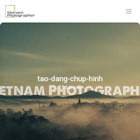
tao-dang-chup-hinh
25 bài viết