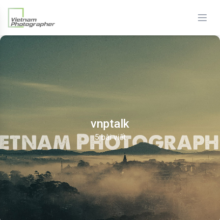
vnptalk
5 bài viết