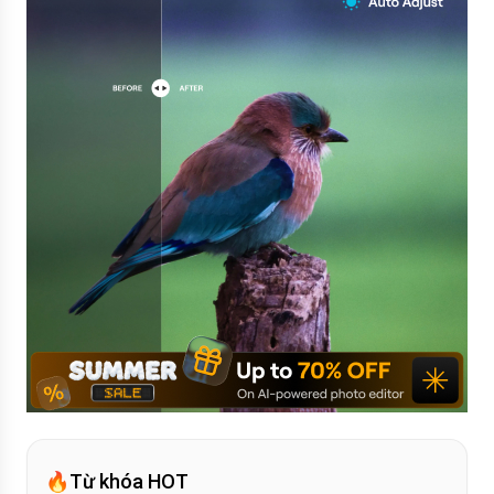
🔥
Từ khóa HOT