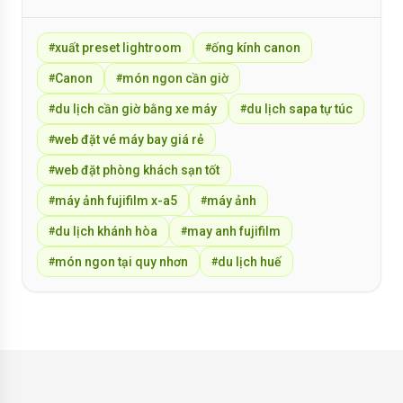
xuất preset lightroom
ống kính canon
#
#
Canon
món ngon cần giờ
#
#
du lịch cần giờ bằng xe máy
du lịch sapa tự túc
#
#
web đặt vé máy bay giá rẻ
#
web đặt phòng khách sạn tốt
#
máy ảnh fujifilm x-a5
máy ảnh
#
#
du lịch khánh hòa
may anh fujifilm
#
#
món ngon tại quy nhơn
du lịch huế
#
#