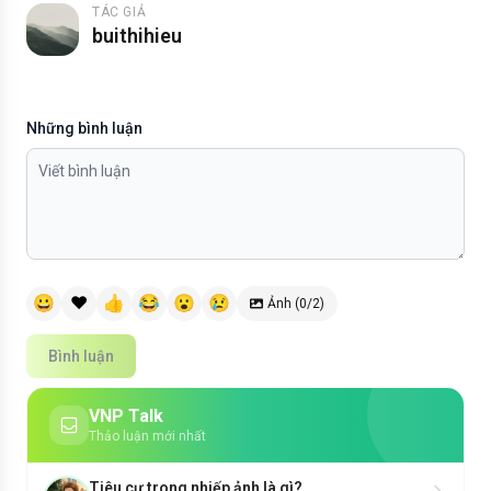
TÁC GIẢ
buithihieu
Những bình luận
😀
❤️
👍
😂
😮
😢
Ảnh (0/2)
Bình luận
VNP Talk
Thảo luận mới nhất
Tiêu cự trong nhiếp ảnh là gì?