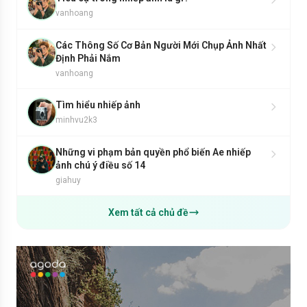
vanhoang
Các Thông Số Cơ Bản Người Mới Chụp Ảnh Nhất
Định Phải Nắm
vanhoang
Tìm hiểu nhiếp ảnh
minhvu2k3
Những vi phạm bản quyền phổ biến Ae nhiếp
ảnh chú ý điều số 14
giahuy
Xem tất cả chủ đề