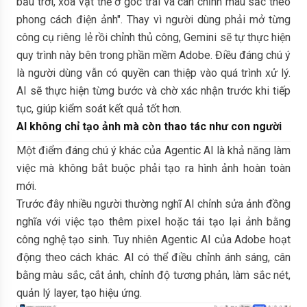
bầu trời, xóa vật thể ở góc trái và cân chỉnh màu sắc theo
phong cách điện ảnh". Thay vì người dùng phải mở từng
công cụ riêng lẻ rồi chỉnh thủ công, Gemini sẽ tự thực hiện
quy trình này bên trong phần mềm Adobe. Điều đáng chú ý
là người dùng vẫn có quyền can thiệp vào quá trình xử lý.
AI sẽ thực hiện từng bước và chờ xác nhận trước khi tiếp
tục, giúp kiểm soát kết quả tốt hơn.
AI không chỉ tạo ảnh mà còn thao tác như con người
Một điểm đáng chú ý khác của Agentic AI là khả năng làm
việc mà không bắt buộc phải tạo ra hình ảnh hoàn toàn
mới.
Trước đây nhiều người thường nghĩ AI chỉnh sửa ảnh đồng
nghĩa với việc tạo thêm pixel hoặc tái tạo lại ảnh bằng
công nghệ tạo sinh. Tuy nhiên Agentic AI của Adobe hoạt
động theo cách khác. AI có thể điều chỉnh ánh sáng, cân
bằng màu sắc, cắt ảnh, chỉnh độ tương phản, làm sắc nét,
quản lý layer, tạo hiệu ứng.