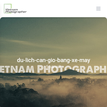
du-lich-can-gio-bang-xe-may
5 bài viết