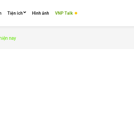
n
Tiện ích
Hình ảnh
VNP Talk
hiện nay