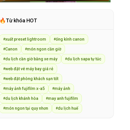
🔥
Từ khóa HOT
xuất preset lightroom
ống kính canon
#
#
Canon
món ngon cần giờ
#
#
du lịch cần giờ bằng xe máy
du lịch sapa tự túc
#
#
web đặt vé máy bay giá rẻ
#
web đặt phòng khách sạn tốt
#
máy ảnh fujifilm x-a5
máy ảnh
#
#
du lịch khánh hòa
may anh fujifilm
#
#
món ngon tại quy nhơn
du lịch huế
#
#