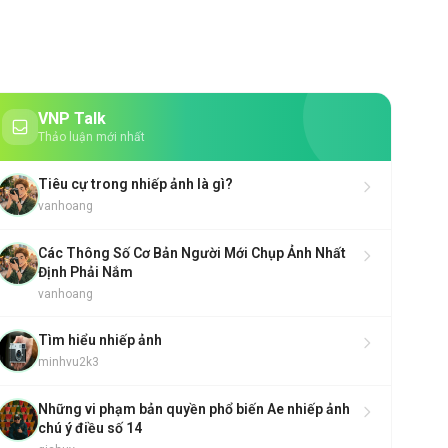
VNP Talk
Thảo luận mới nhất
Tiêu cự trong nhiếp ảnh là gì?
vanhoang
Các Thông Số Cơ Bản Người Mới Chụp Ảnh Nhất
Định Phải Nắm
vanhoang
Tìm hiểu nhiếp ảnh
minhvu2k3
Những vi phạm bản quyền phổ biến Ae nhiếp ảnh
chú ý điều số 14