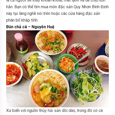
là cả người sẽ thấy khoan khoái, mát lạnh và dễ chịu hơn
hẳn. Bạn có thể tìm mua món đặc sản Quy Nhơn Bình Định
này tại làng nghề nói trên hoặc các cửa hàng đặc sản
phân bố khắp tỉnh.
Bún chả cá – Nguyễn Huệ
Xứ biển với nguồn thủy hải sản dồi dào, trong đó có cá