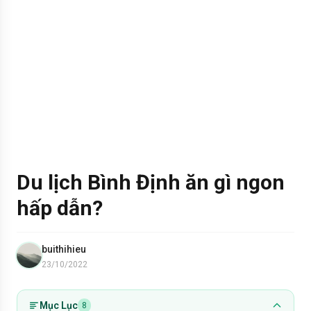
Du lịch Bình Định ăn gì ngon
hấp dẫn?
buithihieu
23/10/2022
Mục Lục
8