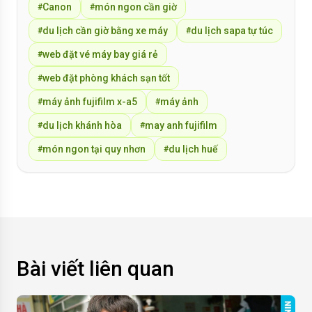
Canon
món ngon cần giờ
#
#
du lịch cần giờ bằng xe máy
du lịch sapa tự túc
#
#
web đặt vé máy bay giá rẻ
#
web đặt phòng khách sạn tốt
#
máy ảnh fujifilm x-a5
máy ảnh
#
#
du lịch khánh hòa
may anh fujifilm
#
#
món ngon tại quy nhơn
du lịch huế
#
#
Bài viết liên quan