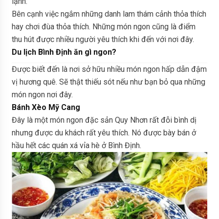
lạnh.
Bên cạnh việc ngắm những danh lam thám cảnh thỏa thích
hay chơi đùa thỏa thích. Những món ngon cũng là điểm
thu hút được nhiều người yêu thích khi đến với nơi đây.
Du lịch Bình Định ăn gì ngon?
Được biết đến là nơi sở hữu nhiều món ngon hấp dẫn đậm
vị hương quê. Sẽ thật thiếu sót nếu như bạn bỏ qua những
món ngon nơi đây.
Bánh Xèo Mỹ Cang
Đây là một món ngon đặc sản Quy Nhơn rất đỗi bình dị
nhưng được du khách rất yêu thích. Nó được bày bán ở
hầu hết các quán xá vỉa hè ở Bình Định.