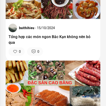
buithihieu
- 15/10/2024
Tổng hợp các món ngon Bắc Kạn không nên bỏ
qua
0
0