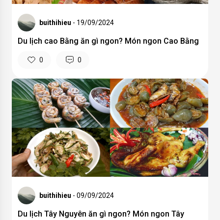
buithihieu
- 19/09/2024
Du lịch cao Bằng ăn gì ngon? Món ngon Cao Bằng
0
0
buithihieu
- 09/09/2024
Du lịch Tây Nguyên ăn gì ngon? Món ngon Tây