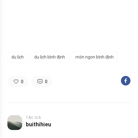
du lịch
du lịch bình định
món ngon bình định
0
0
TÁC GIẢ
buithihieu