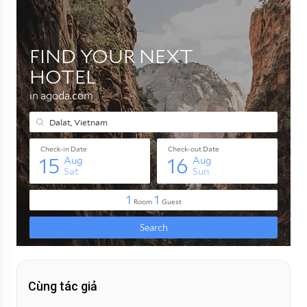
Cùng tác giả