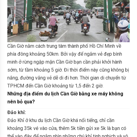
Cần Giờ nằm cách trung tâm thành phố Hồ Chí Minh về
phía đông khoảng 50km. Bởi vậy để ngắm vẻ đẹp bình
minh ở rừng ngập mặn Cần Giờ bạn cần phải khởi hành
sớm, từ tầm khoảng 5 giờ. Đi thời điểm này cũng không bị
nắng, đường vắng vẻ dễ di đi hơn. Thời gian di chuyển từ
TPHCM đến Cần Giờ khoảng từ 1,5 đến 2 giờ.
Những địa điểm du lịch Cần Giờ bằng xe máy không
nên bỏ qua?
Đảo khỉ:
Đảo Khỉ ở khu du lịch Cần Giờ khá nổi tiếng, chỉ cần
khoảng 35k vé vào cửa, thêm 5k tiền gửi xe 5k là bạn có
thể vào đây để ngắm nhìn những chú khỉ tinh nghịch và vô