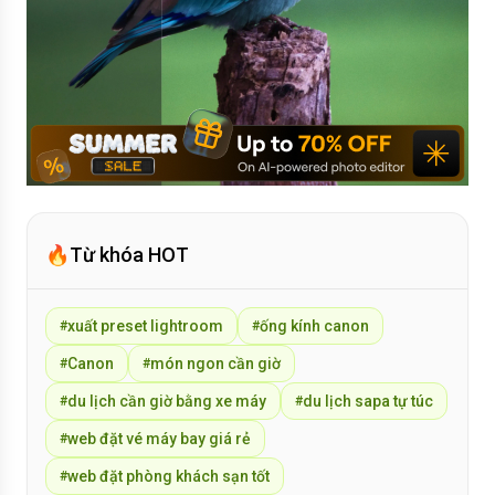
🔥
Từ khóa HOT
xuất preset lightroom
ống kính canon
#
#
Canon
món ngon cần giờ
#
#
du lịch cần giờ bằng xe máy
du lịch sapa tự túc
#
#
web đặt vé máy bay giá rẻ
#
web đặt phòng khách sạn tốt
#