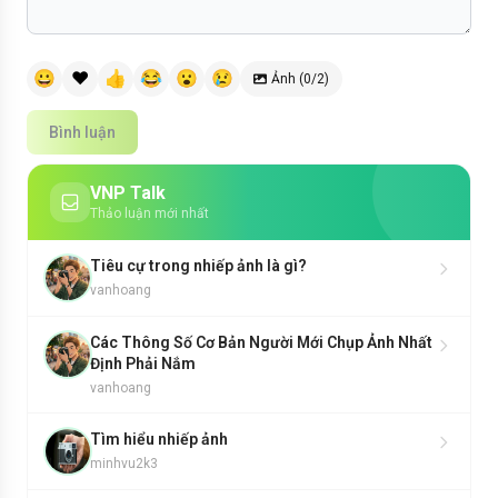
😀
❤️
👍
😂
😮
😢
Ảnh (0/2)
Bình luận
VNP Talk
Thảo luận mới nhất
Tiêu cự trong nhiếp ảnh là gì?
vanhoang
Các Thông Số Cơ Bản Người Mới Chụp Ảnh Nhất
Định Phải Nắm
vanhoang
Tìm hiểu nhiếp ảnh
minhvu2k3