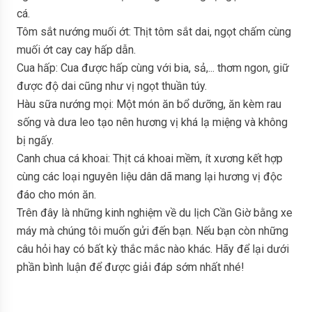
cá.
Tôm sắt nướng muối ớt: Thịt tôm sắt dai, ngọt chấm cùng
muối ớt cay cay hấp dẫn.
Cua hấp: Cua được hấp cùng với bia, sả,... thơm ngon, giữ
được độ dai cũng như vị ngọt thuần túy.
Hàu sữa nướng mọi: Một món ăn bổ dưỡng, ăn kèm rau
sống và dưa leo tạo nên hương vị khá lạ miệng và không
bị ngấy.
Canh chua cá khoai: Thịt cá khoai mềm, ít xương kết hợp
cùng các loại nguyên liệu dân dã mang lại hương vị độc
đáo cho món ăn.
Trên đây là những kinh nghiệm về du lịch Cần Giờ bằng xe
máy mà chúng tôi muốn gửi đến bạn. Nếu bạn còn những
câu hỏi hay có bất kỳ thắc mắc nào khác. Hãy để lại dưới
phần bình luận để được giải đáp sớm nhất nhé!