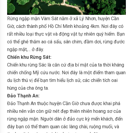
Rừng ngập mặn Vàm Sát nằm ở xã Lý Nhơn, huyện Cần
Giờ, cách thành phố Hồ Chí Minh khoảng 4km. Nơi đây có
rất nhiều loại thực vật và động vật tự nhiên quý hiếm. Bạn
có thể ghé thăm ao cá sấu, sân chim, đầm dơi, rừng đước
ngập mặt,… ở đây.
Chiến khu Rừng Sát:
Chiến khu rừng Sác là căn cứ địa bí mật của ta thời kháng
chiến chống Mỹ cứu nước. Nơi đây là một điểm tham quan
du lịch thú vị để bạn tìm hiểu lịch sử, các chiến tích oai
hùng của cha ông ta.
Đảo Thạnh An:
Đảo Thạnh An thuộc huyện Cần Giờ chưa được khai phá
nhiều nên vẫn còn giữ nét đẹp thiên nhiên hoang sơ của
rừng ngập mặn. Người dân ở đảo cực kỳ mến khách, đến
đây bạn có thể tham quan các làng chài, ruộng muối, và