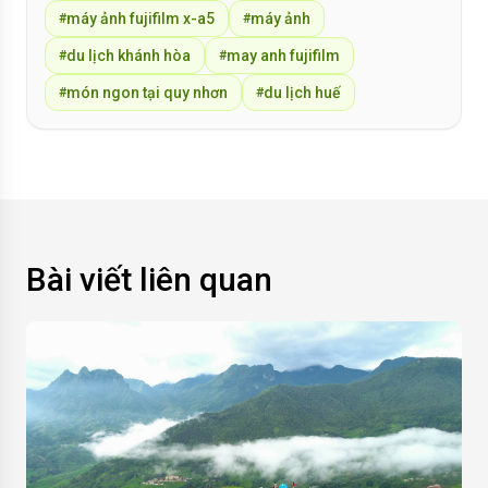
máy ảnh fujifilm x-a5
máy ảnh
#
#
du lịch khánh hòa
may anh fujifilm
#
#
món ngon tại quy nhơn
du lịch huế
#
#
Bài viết liên quan