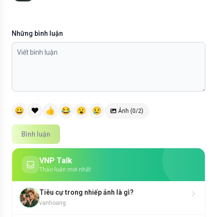
Những bình luận
😀
❤️
👍
😂
😮
😢
Ảnh (0/2)
Bình luận
VNP Talk
Thảo luận mới nhất
Tiêu cự trong nhiếp ảnh là gì?
vanhoang