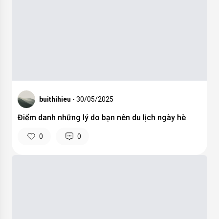
0
0
Nơi mang đến cho mọi người những trải nghiệm du lịch,
kinh nghiệm nhiếp ảnh,...Đặc biệt với bộ sưu tập hình ảnh
do chính Vietnamphotographer thực hiện sẽ đem đến cho
mọi người những góc nhìn về cuộc sống xung quanh qua
ống kính máy ảnh.