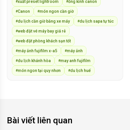
xuất preset lightroom
ống kính canon
#
#
Canon
món ngon cần giờ
#
#
du lịch cần giờ bằng xe máy
du lịch sapa tự túc
#
#
web đặt vé máy bay giá rẻ
#
web đặt phòng khách sạn tốt
#
máy ảnh fujifilm x-a5
máy ảnh
#
#
du lịch khánh hòa
may anh fujifilm
#
#
món ngon tại quy nhơn
du lịch huế
#
#
Bài viết liên quan