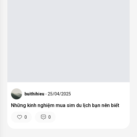
THEO DÕI
TIỆN ÍCH
HỖ TRỢ
Facebook
Thay đổi kích
liên hệ
thước ảnh
Youtube
Chính sách
Nén ảnh
quyền riêng
Tiktok
tư
Xóa nền ảnh
Instagram
Nội quy cộng
Thêm watermark
đồng
Copyright © 2026 vietnamphotographer.net All Rights
Reserved.