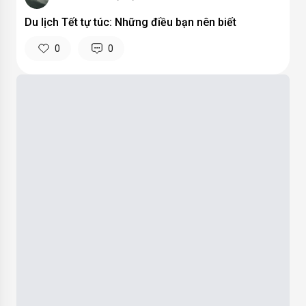
buithihieu
- 06/06/2025
Kinh nghiệm du lịch hè trọn vẹn dành cho bạn
0
0