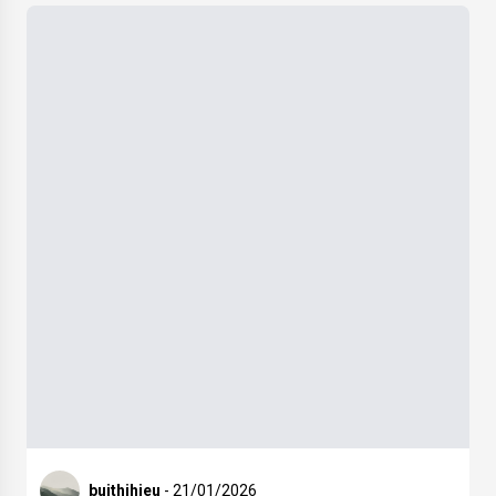
buithihieu
- 21/01/2026
Du lịch Tết tự túc: Những điều bạn nên biết
0
0