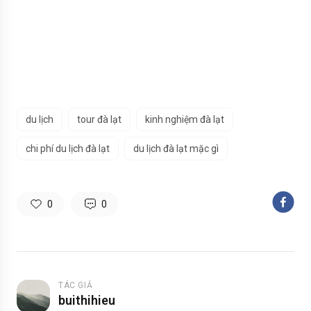
du lịch
tour đà lạt
kinh nghiệm đà lạt
chi phí du lịch đà lạt
du lịch đà lạt mặc gì
0
0
TÁC GIẢ
buithihieu