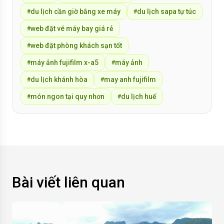
du lịch cần giờ bằng xe máy
du lịch sapa tự túc
#
#
web đặt vé máy bay giá rẻ
#
web đặt phòng khách sạn tốt
#
máy ảnh fujifilm x-a5
máy ảnh
#
#
du lịch khánh hòa
may anh fujifilm
#
#
món ngon tại quy nhơn
du lịch huế
#
#
Bài viết liên quan