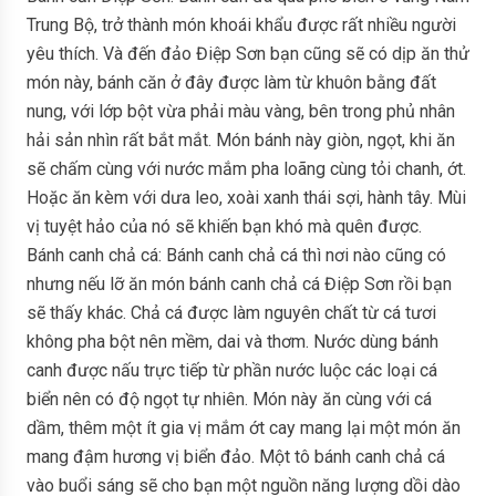
Trung Bộ, trở thành món khoái khẩu được rất nhiều người
yêu thích. Và đến đảo Điệp Sơn bạn cũng sẽ có dịp ăn thử
món này, bánh căn ở đây được làm từ khuôn bằng đất
nung, với lớp bột vừa phải màu vàng, bên trong phủ nhân
hải sản nhìn rất bắt mắt. Món bánh này giòn, ngọt, khi ăn
sẽ chấm cùng với nước mắm pha loãng cùng tỏi chanh, ớt.
Hoặc ăn kèm với dưa leo, xoài xanh thái sợi, hành tây. Mùi
vị tuyệt hảo của nó sẽ khiến bạn khó mà quên được.
Bánh canh chả cá: Bánh canh chả cá thì nơi nào cũng có
nhưng nếu lỡ ăn món bánh canh chả cá Điệp Sơn rồi bạn
sẽ thấy khác. Chả cá được làm nguyên chất từ cá tươi
không pha bột nên mềm, dai và thơm. Nước dùng bánh
canh được nấu trực tiếp từ phần nước luộc các loại cá
biển nên có độ ngọt tự nhiên. Món này ăn cùng với cá
dầm, thêm một ít gia vị mắm ớt cay mang lại một món ăn
mang đậm hương vị biển đảo. Một tô bánh canh chả cá
vào buổi sáng sẽ cho bạn một nguồn năng lượng dồi dào