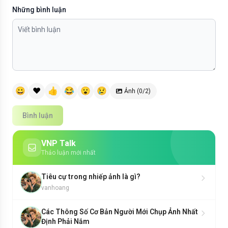
Những bình luận
😀
❤️
👍
😂
😮
😢
Ảnh (0/2)
Bình luận
VNP Talk
Thảo luận mới nhất
Tiêu cự trong nhiếp ảnh là gì?
vanhoang
Các Thông Số Cơ Bản Người Mới Chụp Ảnh Nhất
Định Phải Nắm