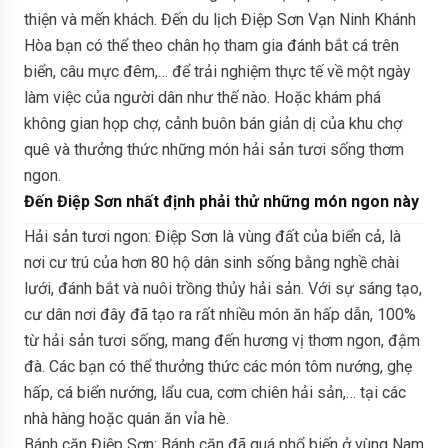
thiện và mến khách. Đến du lịch Điệp Sơn Vạn Ninh Khánh
Hòa bạn có thể theo chân họ tham gia đánh bắt cá trên
biển, câu mực đêm,… để trải nghiệm thực tế về một ngày
làm việc của người dân như thế nào. Hoặc khám phá
không gian họp chợ, cảnh buôn bán giản dị của khu chợ
quê và thưởng thức những món hải sản tươi sống thơm
ngon.
Đến Điệp Sơn nhất định phải thử những món ngon này
Hải sản tươi ngon: Điệp Sơn là vùng đất của biển cả, là
nơi cư trú của hơn 80 hộ dân sinh sống bằng nghề chài
lưới, đánh bắt và nuôi trồng thủy hải sản. Với sự sáng tạo,
cư dân nơi đây đã tạo ra rất nhiều món ăn hấp dẫn, 100%
từ hải sản tươi sống, mang đến hương vị thơm ngon, đậm
đà. Các bạn có thể thưởng thức các món tôm nướng, ghẹ
hấp, cá biển nướng, lẩu cua, cơm chiên hải sản,… tại các
nhà hàng hoặc quán ăn vỉa hè.
Bánh căn Điệp Sơn: Bánh căn đã quá phổ biến ở vùng Nam