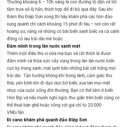
Thường khoảng 6 – 10h sáng là con đường lộ dần và tới
tầm trưa sẽ lộ hẳn, thích hợp để đi bộ qua đây. Sau khi
thăm thú Điệp Sơn xong thì hãy khám phá các hòn đảo
xung quanh chỉ cách khoảng 15 phút đi tàu – nơi còn rất
hoang sơ, vắng vẻ những có bãi biển xanh biếc và cả cánh
đồng cỏ lau trải dài mê hoặc.
Đắm mình trong làn nước xanh mát
Thêm một điều thú vị nữa mà bạn sẽ rất thích là được
đắm mình và thỏa sức vẫy vùng trong làn làn nước biển
cực kỳ trong xanh, mát lạnh bên những bãi cát trắng mịn
trải dài. Tận hưởng không khí trong lành, cảm giác thư
thái, yên bình khi đi dạo dọc bờ biển, xua tan mọi mệt
nhọc của cuộc sống đời thường. Bạn có thể tắm ở biển
Hòn Bịp và nếu muốn nghỉ ngơi, thư giãn trên biển cũng có
thể thuê bàn ghế hoặc võng với giá chỉ từ 20.000
VNĐ/lần.
Đi cano khám phá quanh đảo Điệp Sơn