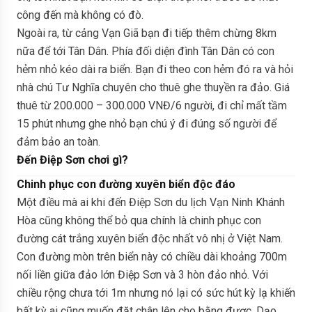
công đến mà không có đò.
Ngoài ra, từ cảng Vạn Giã bạn đi tiếp thêm chừng 8km
nữa để tới Tân Dân. Phía đối diện đình Tân Dân có con
hẻm nhỏ kéo dài ra biển. Bạn đi theo con hẻm đó ra và hỏi
nhà chú Tư Nghĩa chuyên cho thuê ghe thuyền ra đảo. Giá
thuê từ 200.000 – 300.000 VNĐ/6 người, đi chỉ mất tầm
15 phút nhưng ghe nhỏ bạn chú ý đi đúng số người để
đảm bảo an toàn.
Đến Điệp Sơn chơi gì?
Chinh phục con đường xuyên biển độc đáo
Một điều mà ai khi đến Điệp Sơn du lịch Vạn Ninh Khánh
Hòa cũng không thể bỏ qua chính là chinh phục con
đường cát trắng xuyên biển độc nhất vô nhị ở Việt Nam.
Con đường mòn trên biển này có chiều dài khoảng 700m
nối liền giữa đảo lớn Điệp Sơn và 3 hòn đảo nhỏ. Với
chiều rộng chưa tới 1m nhưng nó lại có sức hút kỳ lạ khiến
bất kỳ ai cũng muốn đặt chân lên cho bằng được. Dạo