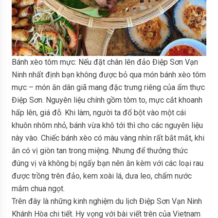
Bánh xèo tôm mực: Nếu đặt chân lên đảo Điệp Sơn Vạn
Ninh nhất định bạn không được bỏ qua món bánh xèo tôm
mực – món ăn dân giã mang đặc trưng riêng của ẩm thực
Điệp Sơn. Nguyên liệu chính gồm tôm to, mực cắt khoanh
hấp lên, giá đỗ. Khi làm, người ta đổ bột vào một cái
khuôn nhôm nhỏ, bánh vừa khô tới thì cho các nguyên liệu
này vào. Chiếc bánh xèo có màu vàng nhìn rất bắt mắt, khi
ăn có vị giòn tan trong miệng. Nhưng để thưởng thức
đúng vị và không bị ngấy bạn nên ăn kèm với các loại rau
được trồng trên đảo, kem xoài lá, dưa leo, chấm nước
mắm chua ngọt.
Trên đây là những kinh nghiệm du lịch Điệp Sơn Vạn Ninh
Khánh Hòa chi tiết. Hy vọng với bài viết trên của Vietnam