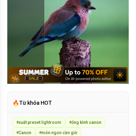
🔥
Từ khóa HOT
xuất preset lightroom
ống kính canon
#
#
Canon
món ngon cần giờ
#
#