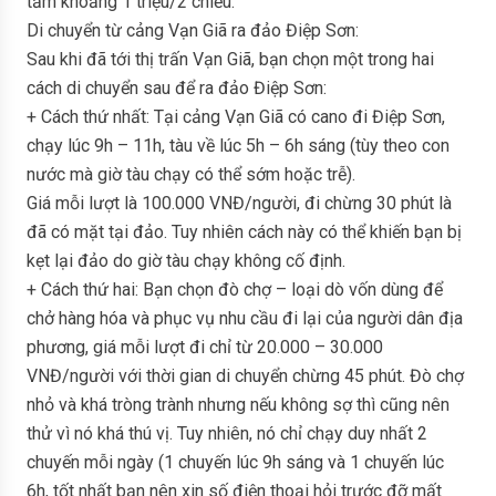
tầm khoảng 1 triệu/2 chiều.
Di chuyển từ cảng Vạn Giã ra đảo Điệp Sơn:
Sau khi đã tới thị trấn Vạn Giã, bạn chọn một trong hai
cách di chuyển sau để ra đảo Điệp Sơn:
+ Cách thứ nhất: Tại cảng Vạn Giã có cano đi Điệp Sơn,
chạy lúc 9h – 11h, tàu về lúc 5h – 6h sáng (tùy theo con
nước mà giờ tàu chạy có thể sớm hoặc trễ).
Giá mỗi lượt là 100.000 VNĐ/người, đi chừng 30 phút là
đã có mặt tại đảo. Tuy nhiên cách này có thể khiến bạn bị
kẹt lại đảo do giờ tàu chạy không cố định.
+ Cách thứ hai: Bạn chọn đò chợ – loại dò vốn dùng để
chở hàng hóa và phục vụ nhu cầu đi lại của người dân địa
phương, giá mỗi lượt đi chỉ từ 20.000 – 30.000
VNĐ/người với thời gian di chuyển chừng 45 phút. Đò chợ
nhỏ và khá tròng trành nhưng nếu không sợ thì cũng nên
thử vì nó khá thú vị. Tuy nhiên, nó chỉ chạy duy nhất 2
chuyến mỗi ngày (1 chuyến lúc 9h sáng và 1 chuyến lúc
6h, tốt nhất bạn nên xin số điện thoại hỏi trước đỡ mất