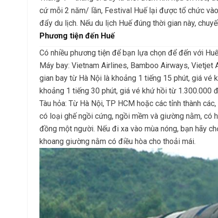
cứ mỗi 2 năm/ lần, Festival Huế lại được tổ chức vào
đẩy du lịch. Nếu du lịch Huế đúng thời gian này, chu
Phương tiện đến Huế
Có nhiều phương tiện để bạn lựa chọn để đến với Huế
Máy bay: Vietnam Airlines, Bamboo Airways, Vietjet A
gian bay từ Hà Nội là khoảng 1 tiếng 15 phút, giá vé
khoảng 1 tiếng 30 phút, giá vé khứ hồi từ 1.300.000 
Tàu hỏa: Từ Hà Nội, TP HCM hoặc các tỉnh thành các,
có loại ghế ngồi cứng, ngồi mềm và giường nằm, có 
đồng một người. Nếu đi xa vào mùa nóng, bạn hãy chọ
khoang giường nằm có điều hòa cho thoải mái.