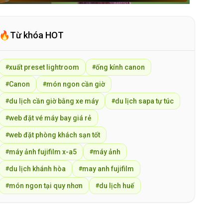
🔥
Từ khóa HOT
xuất preset lightroom
ống kính canon
#
#
Canon
món ngon cần giờ
#
#
du lịch cần giờ bằng xe máy
du lịch sapa tự túc
#
#
web đặt vé máy bay giá rẻ
#
web đặt phòng khách sạn tốt
#
máy ảnh fujifilm x-a5
máy ảnh
#
#
du lịch khánh hòa
may anh fujifilm
#
#
món ngon tại quy nhơn
du lịch huế
#
#