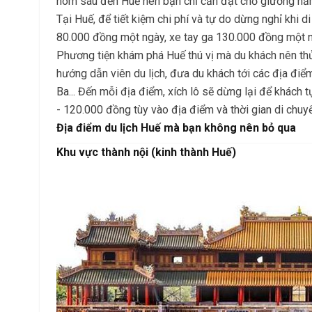
hôm sau đến Huế nên bạn chỉ cần đặt chỗ giường nằm
Tại Huế, để tiết kiệm chi phí và tự do dừng nghỉ khi 
80.000 đồng một ngày, xe tay ga 130.000 đồng một ng
Phương tiện khám phá Huế thú vị mà du khách nên thử 
hướng dẫn viên du lịch, đưa du khách tới các địa điể
Ba... Đến mỗi địa điểm, xích lô sẽ dừng lại để khách 
- 120.000 đồng tùy vào địa điểm và thời gian di chuy
Địa điểm du lịch Huế mà bạn không nên bỏ qua
Khu vực thành nội (kinh thành Huế)