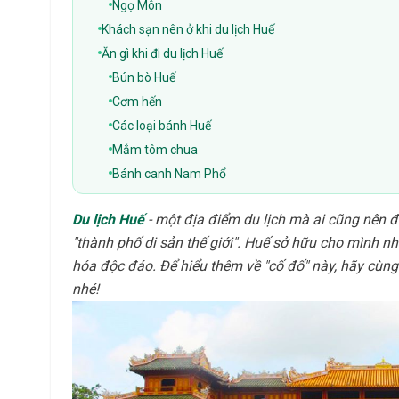
Ngọ Môn
Khách sạn nên ở khi du lịch Huế
Ăn gì khi đi du lịch Huế
Bún bò Huế
Cơm hến
Các loại bánh Huế
Mắm tôm chua
Bánh canh Nam Phổ
Du lịch Huế
- một địa điểm du lịch mà ai cũng nên đ
"thành phố di sản thế giới". Huế sở hữu cho mình nhi
hóa độc đáo. Để hiểu thêm về "cố đố" này, hãy cùn
nhé!