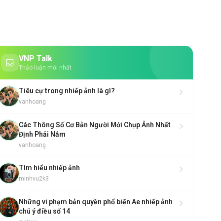
VNP Talk
Thảo luận mới nhất
Tiêu cự trong nhiếp ảnh là gì?
vanhoang
Các Thông Số Cơ Bản Người Mới Chụp Ảnh Nhất
Định Phải Nắm
vanhoang
Tìm hiểu nhiếp ảnh
minhvu2k3
Những vi phạm bản quyền phổ biến Ae nhiếp ảnh
chú ý điều số 14