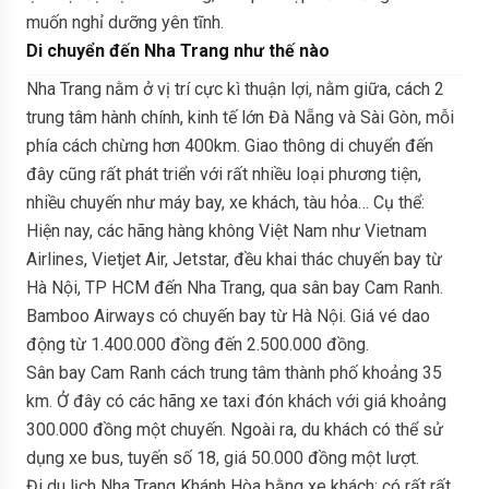
muốn nghỉ dưỡng yên tĩnh.
Di chuyển đến Nha Trang như thế nào
Nha Trang nằm ở vị trí cực kì thuận lợi, nằm giữa, cách 2
trung tâm hành chính, kinh tế lớn Đà Nẵng và Sài Gòn, mỗi
phía cách chừng hơn 400km. Giao thông di chuyển đến
đây cũng rất phát triển với rất nhiều loại phương tiện,
nhiều chuyến như máy bay, xe khách, tàu hỏa… Cụ thể:
Hiện nay, các hãng hàng không Việt Nam như Vietnam
Airlines, Vietjet Air, Jetstar, đều khai thác chuyến bay từ
Hà Nội, TP HCM đến Nha Trang, qua sân bay Cam Ranh.
Bamboo Airways có chuyến bay từ Hà Nội. Giá vé dao
động từ 1.400.000 đồng đến 2.500.000 đồng.
Sân bay Cam Ranh cách trung tâm thành phố khoảng 35
km. Ở đây có các hãng xe taxi đón khách với giá khoảng
300.000 đồng một chuyến. Ngoài ra, du khách có thể sử
dụng xe bus, tuyến số 18, giá 50.000 đồng một lượt.
Đi du lịch Nha Trang Khánh Hòa bằng xe khách: có rất rất