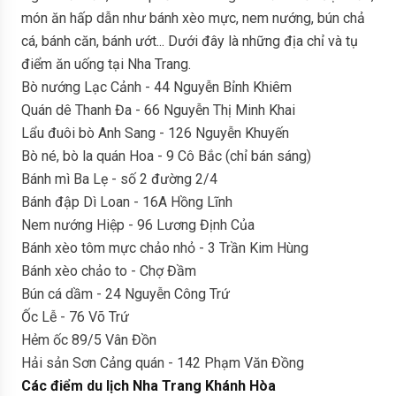
món ăn hấp dẫn như bánh xèo mực, nem nướng, bún chả
cá, bánh căn, bánh ướt... Dưới đây là những địa chỉ và tụ
điểm ăn uống tại Nha Trang.
Bò nướng Lạc Cảnh - 44 Nguyễn Bỉnh Khiêm
Quán dê Thanh Đa - 66 Nguyễn Thị Minh Khai
Lẩu đuôi bò Anh Sang - 126 Nguyễn Khuyến
Bò né, bò la quán Hoa - 9 Cô Bắc (chỉ bán sáng)
Bánh mì Ba Lẹ - số 2 đường 2/4
Bánh đập Dì Loan - 16A Hồng Lĩnh
Nem nướng Hiệp - 96 Lương Định Của
Bánh xèo tôm mực chảo nhỏ - 3 Trần Kim Hùng
Bánh xèo chảo to - Chợ Đầm
Bún cá dầm - 24 Nguyễn Công Trứ
Ốc Lễ - 76 Võ Trứ
Hẻm ốc 89/5 Vân Đồn
Hải sản Sơn Cảng quán - 142 Phạm Văn Đồng
Các điểm du lịch Nha Trang Khánh Hòa