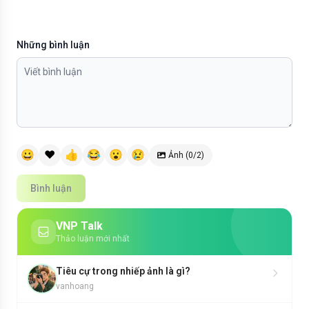
Những bình luận
😀
❤️
👍
😂
😮
😢
Ảnh (0/2)
Bình luận
VNP Talk
Thảo luận mới nhất
Tiêu cự trong nhiếp ảnh là gì?
vanhoang