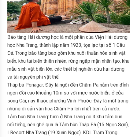
Bảo tàng Hải dương học là một phần của Viện Hải dương
học Nha Trang, thành lập năm 1923, tọa lạc tại số 1 Cầu
Đá. Trong bảo tàng bao gồm khu nuôi thuần hóa sinh vật
biển, khu tai biến thiên nhiên, rừng ngập mặn nhân tạo, khu
mẫu sinh vật biển lớn, các thiết bị nghiên cứu hải dương
và tài nguyên phi vật thể.
Tháp bà Ponagar: Đây là ngôi đền Chăm Pa nằm trên đỉnh
ngọn đồi cao khoảng 10m so với mực nước biển, ở cửa
sông Cái, nay thuộc phường Vĩnh Phước. Đây là một trong
những di sản văn hóa Chăm Pa lớn nhất trên cả nước.
Tắm bùn Nha Trang: hiện ở Nha Trang có 3 khu tắm bùn
nổi tiếng, nên ghé qua là Tắm bùn Tháp Bà (15 Ngọc Sơn),
I Resort Nha Trang (19 Xuân Ngọc), KDL Trăm Trứng.