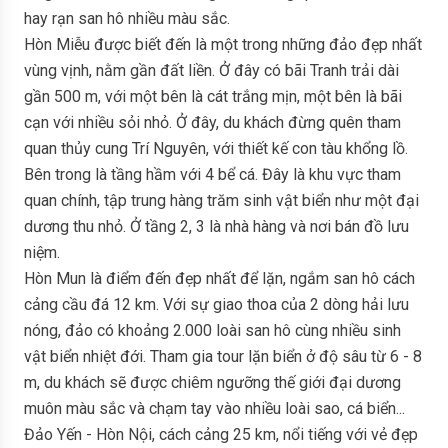
hay rạn san hô nhiều màu sắc.
Hòn Miễu được biết đến là một trong những đảo đẹp nhất
vùng vịnh, nằm gần đất liền. Ở đây có bãi Tranh trải dài
gần 500 m, với một bên là cát trắng mịn, một bên là bãi
cạn với nhiều sỏi nhỏ. Ở đây, du khách đừng quên tham
quan thủy cung Trí Nguyên, với thiết kế con tàu khổng lồ.
Bên trong là tầng hầm với 4 bể cá. Đây là khu vực tham
quan chính, tập trung hàng trăm sinh vật biển như một đại
dương thu nhỏ. Ở tầng 2, 3 là nhà hàng và nơi bán đồ lưu
niệm.
Hòn Mun là điểm đến đẹp nhất để lặn, ngắm san hô cách
cảng cầu đá 12 km. Với sự giao thoa của 2 dòng hải lưu
nóng, đảo có khoảng 2.000 loài san hô cùng nhiều sinh
vật biển nhiệt đới. Tham gia tour lặn biển ở độ sâu từ 6 - 8
m, du khách sẽ được chiêm ngưỡng thế giới đại dương
muôn màu sắc và chạm tay vào nhiều loài sao, cá biển...
Đảo Yến - Hòn Nội, cách cảng 25 km, nổi tiếng với vẻ đẹp