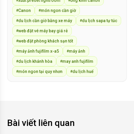
xuất preset lightroom
ống kính canon
#
#
Canon
món ngon cần giờ
#
#
du lịch cần giờ bằng xe máy
du lịch sapa tự túc
#
#
web đặt vé máy bay giá rẻ
#
web đặt phòng khách sạn tốt
#
máy ảnh fujifilm x-a5
máy ảnh
#
#
du lịch khánh hòa
may anh fujifilm
#
#
món ngon tại quy nhơn
du lịch huế
#
#
Bài viết liên quan