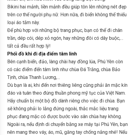
Bikini hai mảnh, liền mảnh đều giúp tôn lên những nét đẹp
trên cơ thể người phụ nữ. Hơn nữa, đi biển không thể thiếu
loại áo tắm này.
Để phù hợp với những bộ trang phục, bạn có thể đi chân
trần, dép cói, dép xỏ ngón, hay những đôi có dây buộc,…
tất cả đều rất hợp lý!
Phối đồ khi đi địa điểm tâm linh
Bên cạnh biển, đảo, làng chài hay đồng lúa, Phú Yên còn
có các điểm đến tâm linh như chùa Đá Trắng, chùa Bảo
Tịnh, chùa Thanh Lương,…
Dù bạn là ai, khi đến nơi thiêng liêng cũng phải ăn mặc kín
đáo và tuân theo đúng thuần phong mỹ tục của Việt Nam.
Hãy chuẩn bị một bộ đồ dành riêng cho việc đi chùa. Bạn
sẽ không phải lo lắng đứng ngoài, thắc mắc liệu trang
phục đang mặc có được bước vào sân chùa hay không.
Ngoài ra, nếu định di chuyển bằng xe máy tại Phú Yên, bạn
nên mang theo váy, áo, mũ, găng tay chống nắng nhé! Nếu