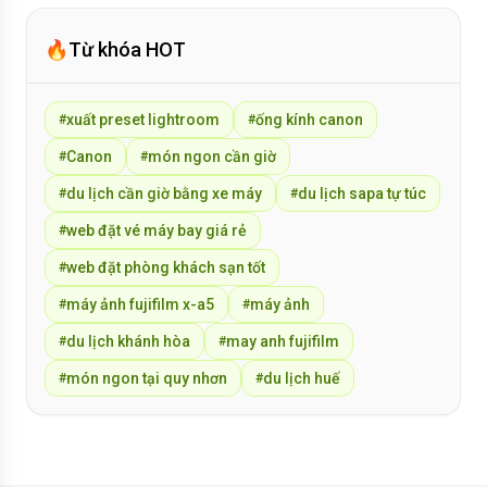
🔥
Từ khóa HOT
xuất preset lightroom
ống kính canon
#
#
Canon
món ngon cần giờ
#
#
du lịch cần giờ bằng xe máy
du lịch sapa tự túc
#
#
web đặt vé máy bay giá rẻ
#
web đặt phòng khách sạn tốt
#
máy ảnh fujifilm x-a5
máy ảnh
#
#
du lịch khánh hòa
may anh fujifilm
#
#
món ngon tại quy nhơn
du lịch huế
#
#