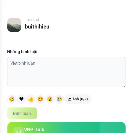
TÁC GIẢ
buithihieu
Những bình luận
😀
❤️
👍
😂
😮
😢
Ảnh (0/2)
Bình luận
VNP Talk