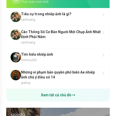
Thảo luận mới nhất
Tiêu cự trong nhiếp ảnh là gì?
vanhoang
Các Thông Số Cơ Bản Người Mới Chụp Ảnh Nhất
Định Phải Nắm
vanhoang
Tìm hiểu nhiếp ảnh
minhvu2k3
Những vi phạm bản quyền phổ biến Ae nhiếp
ảnh chú ý điều số 14
giahuy
Xem tất cả chủ đề