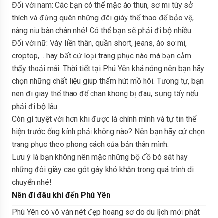
Đối với nam: Các bạn có thể mặc áo thun, sơ mi tùy sở
thích và đừng quên những đôi giày thể thao để bảo vệ,
nâng niu bàn chân nhé! Có thể bạn sẽ phải đi bộ nhiều.
Đối với nữ: Váy liền thân, quần short, jeans, áo sơ mi,
croptop,… hay bất cứ loại trang phục nào mà bạn cảm
thấy thoải mái. Thời tiết tại Phú Yên khá nóng nên bạn hãy
chọn những chất liệu giúp thấm hút mồ hôi. Tương tự, bạn
nên đi giày thể thao để chân không bị đau, sưng tấy nếu
phải đi bộ lâu.
Còn gì tuyệt vời hơn khi được là chính mình và tự tin thể
hiện trước ống kính phải không nào? Nên bạn hãy cứ chọn
trang phục theo phong cách của bản thân mình.
Lưu ý là bạn không nên mặc những bộ đồ bó sát hay
những đôi giày cao gót gây khó khăn trong quá trình di
chuyển nhé!
Nên đi đâu khi đến Phú Yên
Phú Yên có vô vàn nét đẹp hoang sơ do du lịch mới phát