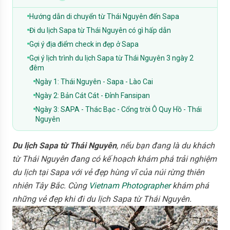
Hướng dẫn di chuyển từ Thái Nguyên đến Sapa
Đi du lịch Sapa từ Thái Nguyên có gì hấp dẫn
Gợi ý địa điểm check in đẹp ở Sapa
Gợi ý lịch trình du lịch Sapa từ Thái Nguyên 3 ngày 2
đêm
Ngày 1: Thái Nguyên - Sapa - Lào Cai
Ngày 2: Bản Cát Cát - Đỉnh Fansipan
Ngày 3: SAPA - Thác Bạc - Cổng trời Ô Quy Hồ - Thái
Nguyên
Du lịch Sapa từ Thái Nguyên
, nếu bạn đang là du khách
từ Thái Nguyên đang có kế hoạch khám phá trải nghiệm
du lịch tại Sapa với vẻ đẹp hùng vĩ của núi rừng thiên
nhiên Tây Bắc. Cùng
Vietnam Photographer
khám phá
những vẻ đẹp khi đi du lịch Sapa từ Thái Nguyên.