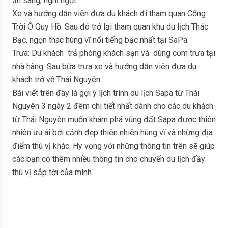
ăn sáng, nghỉ ngơi.
Xe và hướng dẫn viên đưa du khách đi tham quan Cổng
Trời Ô Quy Hồ. Sau đó trở lại tham quan khu du lịch Thác
Bạc, ngọn thác hùng vĩ nổi tiếng bậc nhất tại SaPa.
Trưa: Du khách trả phòng khách sạn và dùng cơm trưa tại
nhà hàng. Sau bữa trưa xe và hướng dẫn viên đưa du
khách trở về Thái Nguyên.
Bài viết trên đây là gợi ý lịch trình du lịch Sapa từ Thái
Nguyên 3 ngày 2 đêm chi tiết nhất dành cho các du khách
từ Thái Nguyên muốn khám phá vùng đất Sapa được thiên
nhiên ưu ái bởi cảnh đẹp thiên nhiên hùng vĩ và những địa
điểm thú vị khác. Hy vọng với những thông tin trên sẽ giúp
các bạn có thêm nhiều thông tin cho chuyến du lịch đầy
thú vị sắp tới của mình.