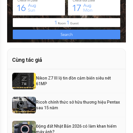
Cùng tác giả
Nikon Z7 III lộ tin đồn cảm biến siêu nét
61MP
Ricoh chính thức sở hữu thương hiệu Pentax
sau 15 năm
Động đất Nhật Bản 2026 có làm khan hiếm
máy ảnh?