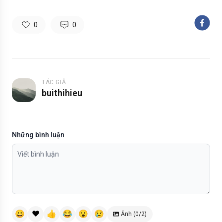
0
0
TÁC GIẢ
buithihieu
Những bình luận
😀
❤️
👍
😂
😮
😢
Ảnh (0/2)