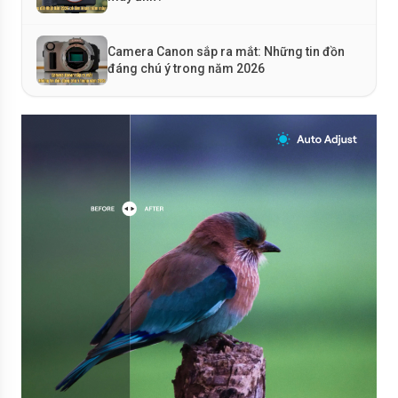
Camera Canon sắp ra mắt: Những tin đồn
đáng chú ý trong năm 2026