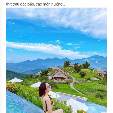
thịt trâu gác bếp, các món nướng...