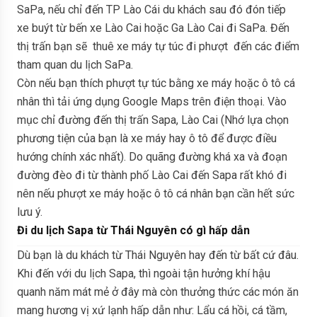
SaPa, nếu chỉ đến TP Lào Cái du khách sau đó đón tiếp
xe buýt từ bến xe Lào Cai hoặc Ga Lào Cai đi SaPa. Đến
thị trấn bạn sẽ thuê xe máy tự túc đi phượt đến các điểm
tham quan du lịch SaPa.
Còn nếu bạn thích phượt tự túc bằng xe máy hoặc ô tô cá
nhân thì tải ứng dụng Google Maps trên điện thoại. Vào
mục chỉ đường đến thị trấn Sapa, Lào Cai (Nhớ lựa chọn
phương tiện của bạn là xe máy hay ô tô để được điều
hướng chính xác nhất). Do quãng đường khá xa và đoạn
đường đèo đi từ thành phố Lào Cai đến Sapa rất khó đi
nên nếu phượt xe máy hoặc ô tô cá nhân bạn cần hết sức
lưu ý.
Đi du lịch Sapa từ Thái Nguyên có gì hấp dẫn
Dù bạn là du khách từ Thái Nguyên hay đến từ bất cứ đâu.
Khi đến với du lịch Sapa, thì ngoài tận hưởng khí hậu
quanh năm mát mẻ ở đây mà còn thưởng thức các món ăn
mang hương vị xứ lạnh hấp dẫn như: Lẩu cá hồi, cá tầm,