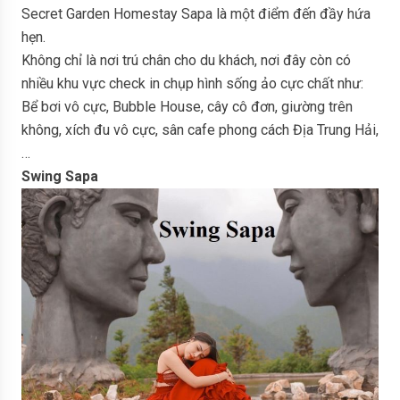
Secret Garden Homestay Sapa là một điểm đến đầy hứa
hẹn.
Không chỉ là nơi trú chân cho du khách, nơi đây còn có
nhiều khu vực check in chụp hình sống ảo cực chất như:
Bể bơi vô cực, Bubble House, cây cô đơn, giường trên
không, xích đu vô cực, sân cafe phong cách Địa Trung Hải,
…
Swing Sapa