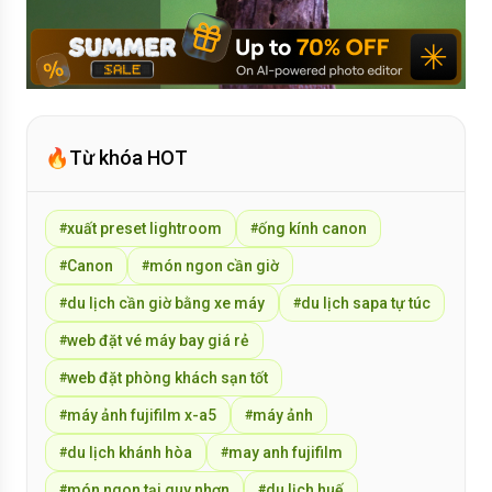
🔥
Từ khóa HOT
xuất preset lightroom
ống kính canon
#
#
Canon
món ngon cần giờ
#
#
du lịch cần giờ bằng xe máy
du lịch sapa tự túc
#
#
web đặt vé máy bay giá rẻ
#
web đặt phòng khách sạn tốt
#
máy ảnh fujifilm x-a5
máy ảnh
#
#
du lịch khánh hòa
may anh fujifilm
#
#
món ngon tại quy nhơn
du lịch huế
#
#