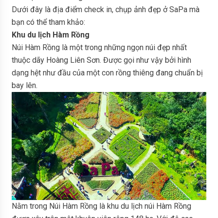
Dưới đây là địa điểm check in, chụp ảnh đẹp ở SaPa mà
bạn có thể tham khảo:
Khu du lịch Hàm Rồng
Núi Hàm Rồng là một trong những ngọn núi đẹp nhất
thuộc dãy Hoàng Liên Sơn. Được gọi như vậy bởi hình
dạng hệt như đầu của một con rồng thiêng đang chuẩn bị
bay lên.
Nằm trong Núi Hàm Rồng là khu du lịch núi Hàm Rồng