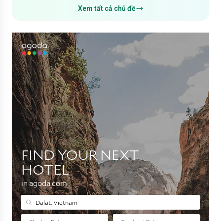
Xem tất cả chủ đề