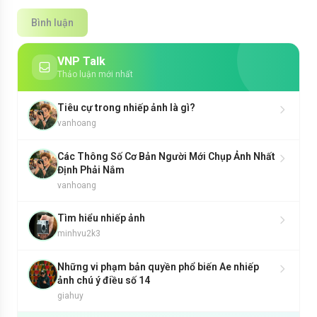
Bình luận
VNP Talk
Thảo luận mới nhất
Tiêu cự trong nhiếp ảnh là gì?
vanhoang
Các Thông Số Cơ Bản Người Mới Chụp Ảnh Nhất
Định Phải Nắm
vanhoang
Tìm hiểu nhiếp ảnh
minhvu2k3
Những vi phạm bản quyền phổ biến Ae nhiếp
ảnh chú ý điều số 14
giahuy