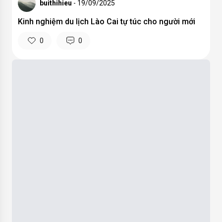
buithihieu
- 16/09/2025
Vẻ Đẹp Lào Cai Qua Các Mùa Trong Năm
0
0