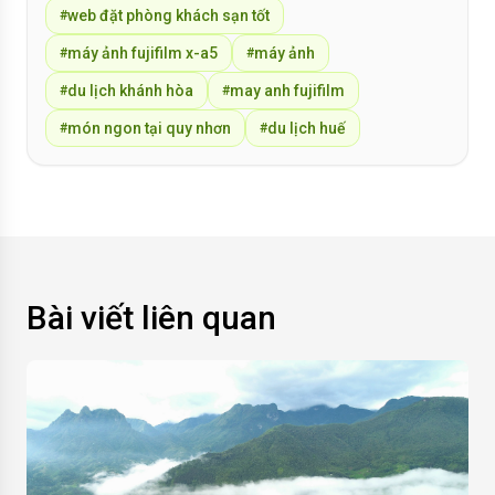
web đặt phòng khách sạn tốt
#
máy ảnh fujifilm x-a5
máy ảnh
#
#
du lịch khánh hòa
may anh fujifilm
#
#
món ngon tại quy nhơn
du lịch huế
#
#
Bài viết liên quan