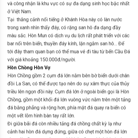
và công nhận là khu vực có sự đa dạng sinh học bậc nhất
ở Việt Nam.
Tại thắng cảnh nổi tiếng ở Khánh Hòa này có làn nước
trong xanh nhìn thấy đáy, có rặng san hô đa dạng đầy
màu sắc. Hòn Mun có dịch vụ du lịch rất phát triển với các
bar nổi trên biển, thuyền đáy kính, lặn ngắm san hô… Để
tới đây tham quan bạn có thể mua vé đi tàu từ bến Cầu Đá
với giá khoảng 150.000đ/người.
Hòn Chồng Hòn Vợ
Hòn Chồng gồm 2 cụm đá lớn nằm bên bờ biển dưới chân
đồi La San, có thể được tạo nên do sự xâm thực của thủy
triều lên ngọn đồi này. Cụm đá lớn ở ngoài biển gọi là Hòn
Chồng, gồm một khối đá lớn vuông vức nằm trên một tảng
đá bằng phẳng và rộng hơn, phía mặt đá quay ra biển có
một vết lõm hình bàn tay rất lớn.
Đi giữa bãi đá còn nhiều tảng đá chồng chất kỳ lạ như
cảnh hai hòn đá dựng đứng, giữa có chẹt một hòn đá lớn