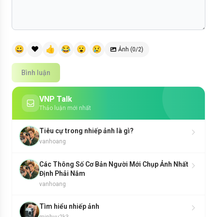
😀
❤️
👍
😂
😮
😢
Ảnh (0/2)
Bình luận
VNP Talk
Thảo luận mới nhất
Tiêu cự trong nhiếp ảnh là gì?
vanhoang
Các Thông Số Cơ Bản Người Mới Chụp Ảnh Nhất
Định Phải Nắm
vanhoang
Tìm hiểu nhiếp ảnh
minhvu2k3