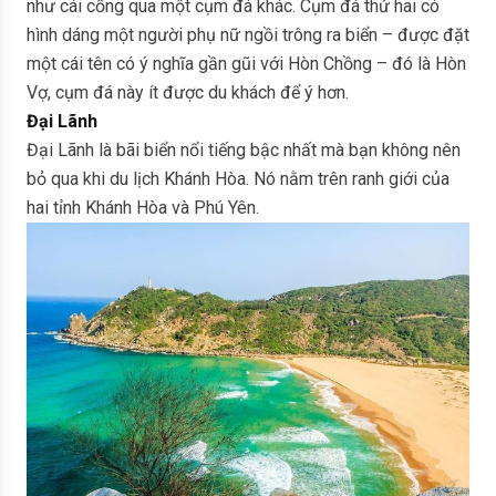
như cái cổng qua một cụm đá khác. Cụm đá thứ hai có
hình dáng một người phụ nữ ngồi trông ra biển – được đặt
một cái tên có ý nghĩa gần gũi với Hòn Chồng – đó là Hòn
Vợ, cụm đá này ít được du khách để ý hơn.
Đại Lãnh
Đại Lãnh là bãi biển nổi tiếng bậc nhất mà bạn không nên
bỏ qua khi du lịch Khánh Hòa. Nó nằm trên ranh giới của
hai tỉnh Khánh Hòa và Phú Yên.