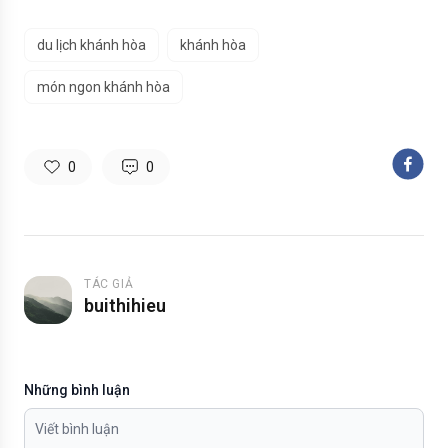
du lịch khánh hòa
khánh hòa
món ngon khánh hòa
0
0
TÁC GIẢ
buithihieu
Những bình luận