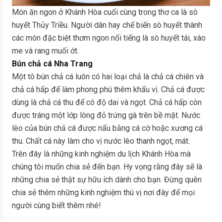
Món ăn ngon ở Khánh Hòa cuối cùng trong thơ ca là sò
huyết Thủy Triều. Người dân hay chế biến sò huyết thành
các món đặc biệt thơm ngon nổi tiếng là sò huyết tái, xào
me và rang muối ớt.
Bún chả cá Nha Trang
Một tô bún chả cá luôn có hai loại chả là chả cá chiên và
chả cá hấp để làm phong phú thêm khẩu vị. Chả cá được
dùng là chả cá thu để có độ dai và ngọt. Chả cá hấp còn
được tráng một lớp lòng đỏ trứng gà trên bề mặt. Nước
lèo của bún chả cá được nấu bằng cá cờ hoặc xương cá
thu. Chất cá này làm cho vị nước lèo thanh ngọt, mát.
Trên đây là những kinh nghiệm du lịch Khánh Hòa mà
chúng tôi muốn chia sẻ đến bạn. Hy vọng rằng đây sẽ là
những chia sẻ thật sự hữu ích dành cho bạn. Đừng quên
chia sẻ thêm những kinh nghiệm thú vị nơi đây để mọi
người cùng biết thêm nhé!