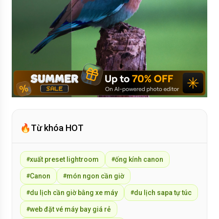
🔥
Từ khóa HOT
xuất preset lightroom
ống kính canon
#
#
Canon
món ngon cần giờ
#
#
du lịch cần giờ bằng xe máy
du lịch sapa tự túc
#
#
web đặt vé máy bay giá rẻ
#