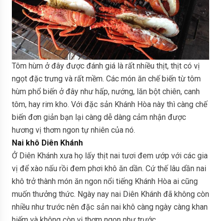
Tôm hùm ở đây được đánh giá là rất nhiều thịt, thịt có vị
ngọt đặc trưng và rất mềm. Các món ăn chế biến từ tôm
hùm phổ biến ở đây như hấp, nướng, lăn bột chiên, canh
tôm, hay rim kho. Với đặc sản Khánh Hòa này thì càng chế
biến đơn giản bạn lại càng dễ dàng cảm nhận được
hương vị thơm ngon tự nhiên của nó.
Nai khô Diên Khánh
Ở Diên Khánh xưa họ lấy thịt nai tươi đem ướp với các gia
vị để xào nấu rồi đem phơi khô ăn dần. Cứ thế lâu dần nai
khô trở thành món ăn ngon nổi tiếng Khánh Hòa ai cũng
muốn thưởng thức. Ngày nay nai Diên Khánh đã không còn
nhiều như trước nên đặc sản nai khô càng ngày càng khan
hiếm và không còn vị thơm ngon như trước.