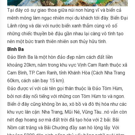
Tại đây có sự giao thoa giữa núi non hùng vĩ và biển cả
mênh mông làm ngạc nhiên mọi du khách tới đây. Biển Đại
Lãnh rộng và dài với nước biển xanh thẳm cùng vô số
những chiếc thuyền bè đậu gần nhau lại càng vô tình tạo
nên một bức tranh thiên nhiên sơn thủy hữu tình.
Bình Ba
Đảo Bình Ba là một hòn đảo đẹp nằm cách đất liền
khoảng 20km, nằm trong khu vực Vịnh Cam Ranh thuộc xã
Cam Bình, TP. Cam Ranh, tỉnh Khánh Hòa (Cách Nha Trang
60km, cách sân bay 15 km).
Đảo được ví với cái tên gọi thân thuộc là Đảo Tôm Hùm,
bởi nơi đây nổi tiếng với những con Tôm Hùm to và ngon.
Biển ở đây cũng không ồn ào, xô bồ và đô thị hóa như các
khu vực lân cận: Nha Trang, Mũi Né, Vũng Tàu…nó vẫn còn
nét đẹp hoang sơ mà đất trời đã tạo hóa với 2 bãi: Bãi
Nồm cát trắng và Bãi Chướng đầy san hô lộng lẫy. Với