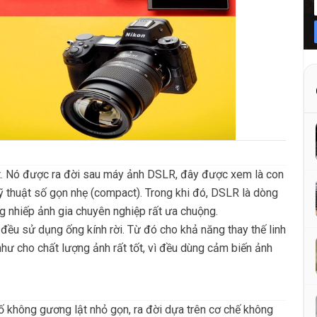
t. Nó được ra đời sau máy ảnh DSLR, đây được xem là con
 thuật số gọn nhẹ (compact). Trong khi đó, DSLR là dòng
g nhiếp ảnh gia chuyên nghiệp rất ưa chuộng.
đều sử dụng ống kính rời. Từ đó cho khả năng thay thế linh
như cho chất lượng ảnh rất tốt, vì đều dùng cảm biến ảnh
ố không gương lật nhỏ gọn, ra đời dựa trên cơ chế không