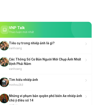
VNP Talk
Thảo luận mới nhất
Tiêu cự trong nhiếp ảnh là gì?
vanhoang
Các Thông Số Cơ Bản Người Mới Chụp Ảnh Nhất
Định Phải Nắm
vanhoang
Tìm hiểu nhiếp ảnh
minhvu2k3
Những vi phạm bản quyền phổ biến Ae nhiếp ảnh
chú ý điều số 14