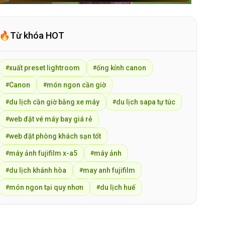
🔥
Từ khóa HOT
xuất preset lightroom
ống kính canon
#
#
Canon
món ngon cần giờ
#
#
du lịch cần giờ bằng xe máy
du lịch sapa tự túc
#
#
web đặt vé máy bay giá rẻ
#
web đặt phòng khách sạn tốt
#
máy ảnh fujifilm x-a5
máy ảnh
#
#
du lịch khánh hòa
may anh fujifilm
#
#
món ngon tại quy nhơn
du lịch huế
#
#