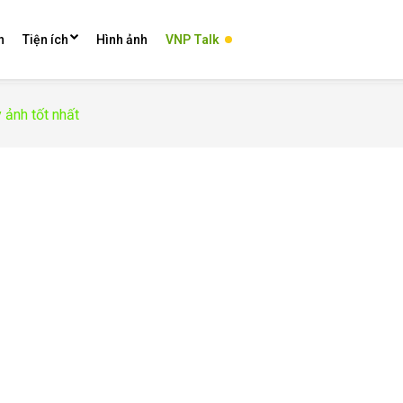
n
Tiện ích
Hình ảnh
VNP Talk
 ảnh tốt nhất