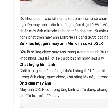
Do không có lương lật nên toàn bộ ánh sáng sẽ phản c
hợp lên máy ảnh hoặc trên ống ngắm điện tử EVF. Vớ
chiếc máy ảnh mirrorless hoàn toàn nhỏ hơn rất nhiều
nghệ phát triển máy ảnh Mirrorless đang được các h
Sự khác biệt giữa máy ảnh Mirrorless và DSLR
Đều là những chiếc máy ảnh mang trong mình nhiều ư
khác nhau. Câu trả lời sẽ được bật mí ngay sau đây.
Chất lượng hình ảnh
Chất lượng hình ảnh là một điều không thể bỏ qua kh
lượng ảnh chụp, quay video, khả năng lấy nét,... tươn
Ống kính máy ảnh
Máy ảnh DSLR có lượng ống kính rất đa dạng, phong p
lâu đời từ trước đến nay.