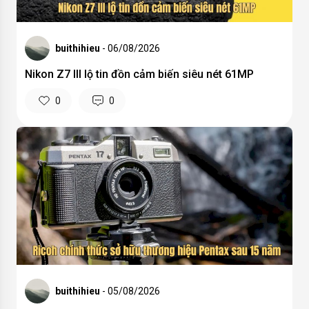
buithihieu
- 06/08/2026
Nikon Z7 III lộ tin đồn cảm biến siêu nét 61MP
0
0
buithihieu
- 05/08/2026