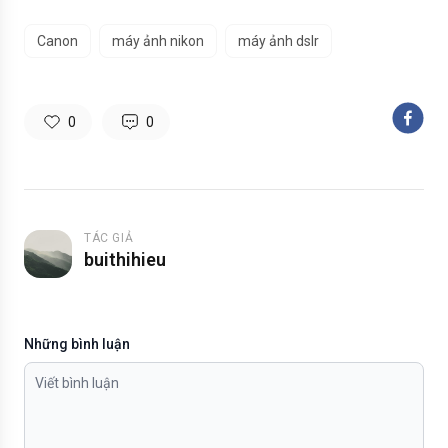
Canon
máy ảnh nikon
máy ảnh dslr
0
0
TÁC GIẢ
buithihieu
Những bình luận