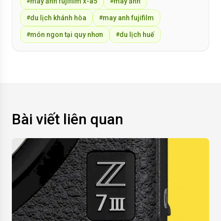
máy ảnh fujifilm x-a5
máy ảnh
#
#
du lịch khánh hòa
may anh fujifilm
#
#
món ngon tại quy nhơn
du lịch huế
#
#
Bài viết liên quan