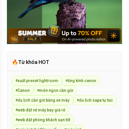
🔥
Từ khóa HOT
xuất preset lightroom
ống kính canon
#
#
Canon
món ngon cần giờ
#
#
du lịch cần giờ bằng xe máy
du lịch sapa tự túc
#
#
web đặt vé máy bay giá rẻ
#
web đặt phòng khách sạn tốt
#