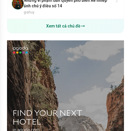
Những vi phạm bản quyền phổ biến Ae nhiếp
ảnh chú ý điều số 14
giahuy
Xem tất cả chủ đề