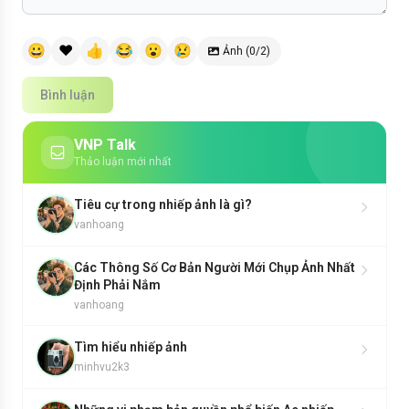
😀
❤️
👍
😂
😮
😢
Ảnh (0/2)
Bình luận
VNP Talk
Thảo luận mới nhất
Tiêu cự trong nhiếp ảnh là gì?
vanhoang
Các Thông Số Cơ Bản Người Mới Chụp Ảnh Nhất
Định Phải Nắm
vanhoang
Tìm hiểu nhiếp ảnh
minhvu2k3