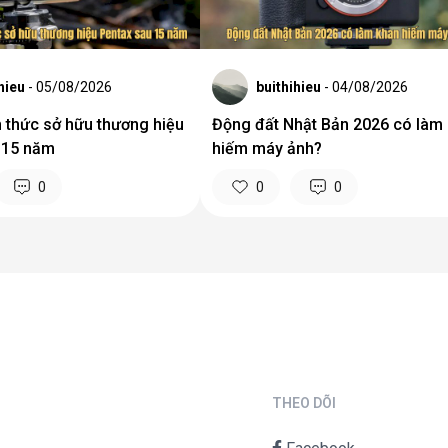
hieu
- 05/08/2026
buithihieu
- 04/08/2026
h thức sở hữu thương hiệu
Động đất Nhật Bản 2026 có làm
 15 năm
hiếm máy ảnh?
0
0
0
THEO DÕI