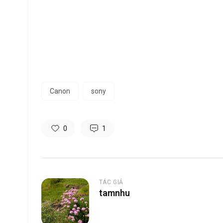
Canon
sony
0
1
TÁC GIẢ
tamnhu