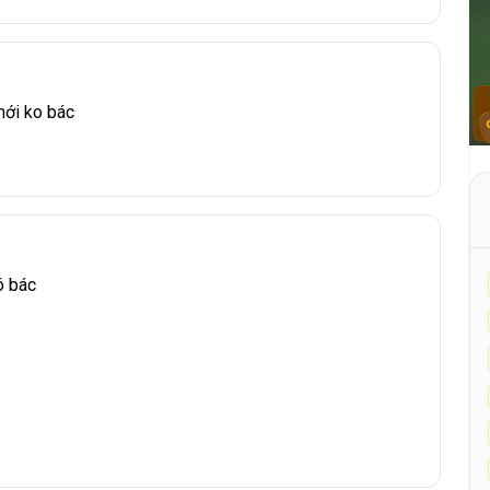
mới ko bác
ó bác