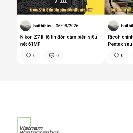
buithihieu
- 06/08/2026
buithi
Nikon Z7 III lộ tin đồn cảm biến siêu
Ricoh chín
nét 61MP
Pentax sau
0
0
0