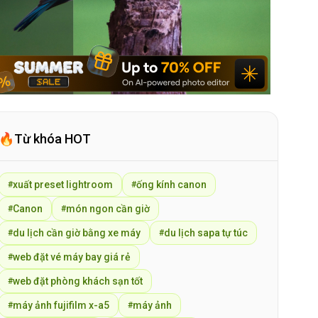
🔥
Từ khóa HOT
xuất preset lightroom
ống kính canon
#
#
Canon
món ngon cần giờ
#
#
du lịch cần giờ bằng xe máy
du lịch sapa tự túc
#
#
web đặt vé máy bay giá rẻ
#
web đặt phòng khách sạn tốt
#
máy ảnh fujifilm x-a5
máy ảnh
#
#