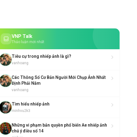
VNP Talk
Thảo luận mới nhất
Tiêu cự trong nhiếp ảnh là gì?
vanhoang
Các Thông Số Cơ Bản Người Mới Chụp Ảnh Nhất
Định Phải Nắm
vanhoang
Tìm hiểu nhiếp ảnh
minhvu2k3
Những vi phạm bản quyền phổ biến Ae nhiếp ảnh
chú ý điều số 14