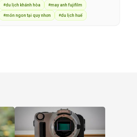
du lịch khánh hòa
may anh fujifilm
#
#
món ngon tại quy nhơn
du lịch huế
#
#