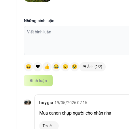
Những bình luận
😀
❤️
👍
😂
😮
😢
Ảnh (0/2)
Bình luận
huygia
19/05/2026 07:15
Mua canon chụp người cho nhàn nha
Trả lời