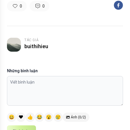
0
0
TÁC GIẢ
buithihieu
Những bình luận
😀
❤️
👍
😂
😮
😢
Ảnh (0/2)