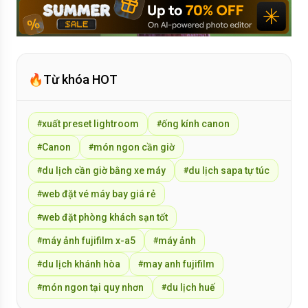
🔥
Từ khóa HOT
xuất preset lightroom
ống kính canon
#
#
Canon
món ngon cần giờ
#
#
du lịch cần giờ bằng xe máy
du lịch sapa tự túc
#
#
web đặt vé máy bay giá rẻ
#
web đặt phòng khách sạn tốt
#
máy ảnh fujifilm x-a5
máy ảnh
#
#
du lịch khánh hòa
may anh fujifilm
#
#
món ngon tại quy nhơn
du lịch huế
#
#