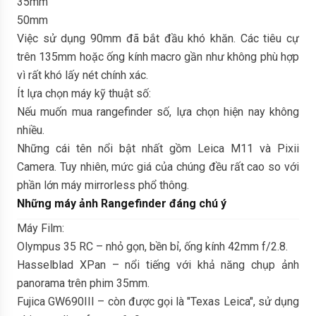
35mm
50mm
Việc sử dụng 90mm đã bắt đầu khó khăn. Các tiêu cự
trên 135mm hoặc ống kính macro gần như không phù hợp
vì rất khó lấy nét chính xác.
Ít lựa chọn máy kỹ thuật số:
Nếu muốn mua rangefinder số, lựa chọn hiện nay không
nhiều.
Những cái tên nổi bật nhất gồm Leica M11 và Pixii
Camera. Tuy nhiên, mức giá của chúng đều rất cao so với
phần lớn máy mirrorless phổ thông.
Những máy ảnh Rangefinder đáng chú ý
Máy Film:
Olympus 35 RC – nhỏ gọn, bền bỉ, ống kính 42mm f/2.8.
Hasselblad XPan – nổi tiếng với khả năng chụp ảnh
panorama trên phim 35mm.
Fujica GW690III – còn được gọi là "Texas Leica", sử dụng