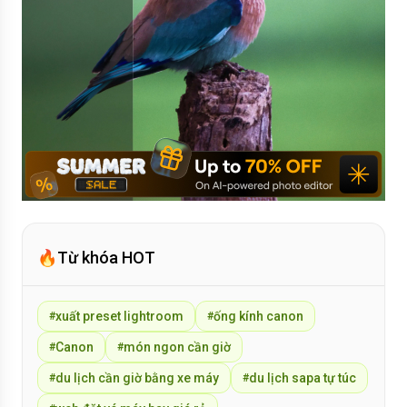
🔥
Từ khóa HOT
xuất preset lightroom
ống kính canon
#
#
Canon
món ngon cần giờ
#
#
du lịch cần giờ bằng xe máy
du lịch sapa tự túc
#
#