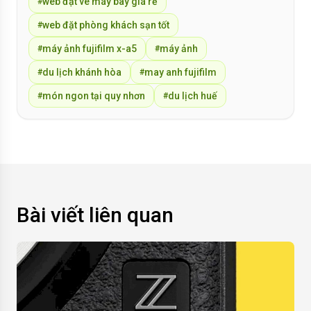
web đặt vé máy bay giá rẻ
#
web đặt phòng khách sạn tốt
#
máy ảnh fujifilm x-a5
máy ảnh
#
#
du lịch khánh hòa
may anh fujifilm
#
#
món ngon tại quy nhơn
du lịch huế
#
#
Bài viết liên quan