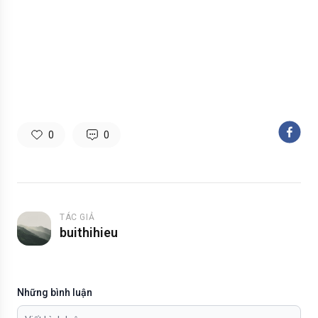
0
0
TÁC GIẢ
buithihieu
Những bình luận