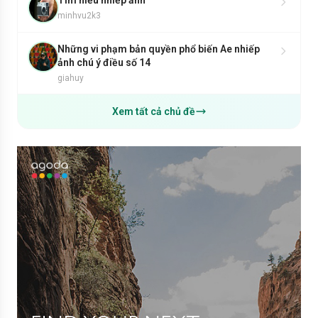
Tìm hiểu nhiếp ảnh
minhvu2k3
Những vi phạm bản quyền phổ biến Ae nhiếp
ảnh chú ý điều số 14
giahuy
Xem tất cả chủ đề