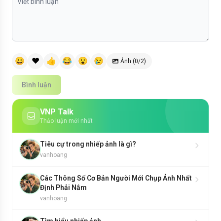
😀
❤️
👍
😂
😮
😢
Ảnh (0/2)
Bình luận
VNP Talk
Thảo luận mới nhất
Tiêu cự trong nhiếp ảnh là gì?
vanhoang
Các Thông Số Cơ Bản Người Mới Chụp Ảnh Nhất
Định Phải Nắm
vanhoang