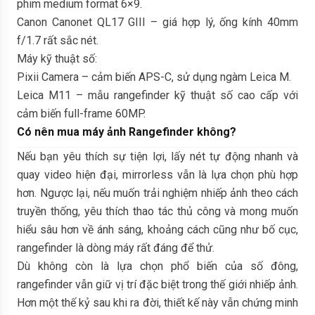
phim medium format 6×9.
Canon Canonet QL17 GIII – giá hợp lý, ống kính 40mm
f/1.7 rất sắc nét.
Máy kỹ thuật số:
Pixii Camera – cảm biến APS-C, sử dụng ngàm Leica M.
Leica M11 – mẫu rangefinder kỹ thuật số cao cấp với
cảm biến full-frame 60MP.
Có nên mua máy ảnh Rangefinder không?
Nếu bạn yêu thích sự tiện lợi, lấy nét tự động nhanh và
quay video hiện đại, mirrorless vẫn là lựa chọn phù hợp
hơn. Ngược lại, nếu muốn trải nghiệm nhiếp ảnh theo cách
truyền thống, yêu thích thao tác thủ công và mong muốn
hiểu sâu hơn về ánh sáng, khoảng cách cũng như bố cục,
rangefinder là dòng máy rất đáng để thử.
Dù không còn là lựa chọn phổ biến của số đông,
rangefinder vẫn giữ vị trí đặc biệt trong thế giới nhiếp ảnh.
Hơn một thế kỷ sau khi ra đời, thiết kế này vẫn chứng minh