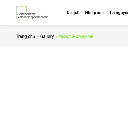
Du lịch
Nhiếp ảnh
Tài nguyê
Trang chủ
Gallery
tan-phu-dong-nai