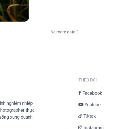
No more data :)
THEO DÕI
Facebook
inh nghiệm nhiếp
Youtube
mphotographer thực
Tiktok
 sống xung quanh
Instagram