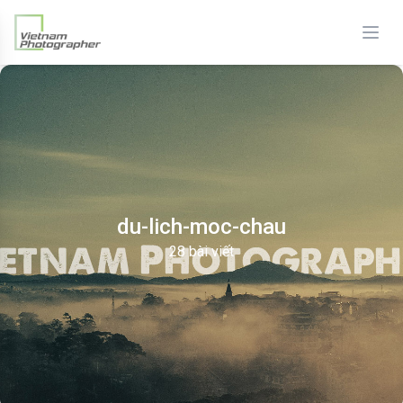
du-lich-moc-chau
28 bài viết