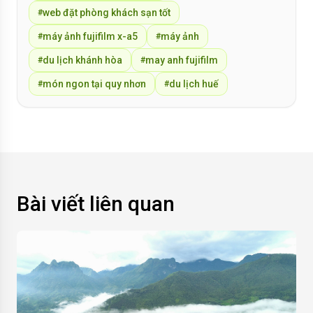
web đặt phòng khách sạn tốt
#
máy ảnh fujifilm x-a5
máy ảnh
#
#
du lịch khánh hòa
may anh fujifilm
#
#
món ngon tại quy nhơn
du lịch huế
#
#
Bài viết liên quan