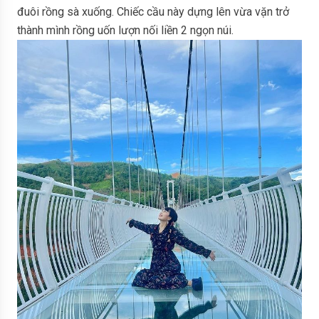
đuôi rồng sà xuống. Chiếc cầu này dựng lên vừa vặn trở
thành mình rồng uốn lượn nối liền 2 ngọn núi.