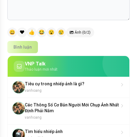
😀
❤️
👍
😂
😮
😢
Ảnh (0/2)
Bình luận
VNP Talk
Thảo luận mới nhất
Tiêu cự trong nhiếp ảnh là gì?
vanhoang
Các Thông Số Cơ Bản Người Mới Chụp Ảnh Nhất
Định Phải Nắm
vanhoang
Tìm hiểu nhiếp ảnh