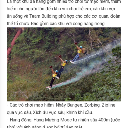
Là một khu đa năng gồm nhiều trò chơi từ mạo hiểm, thám
hiểm cho người lớn đến khu vui chơi trẻ em, các khu vực
ăn uống và Team Building phù hợp cho các cơ quan, đoàn
thể tổ chức. Bao gồm các khu với công năng riêng:
- Các trò chơi mạo hiểm: Nhảy Bungee, Zorbing, Zipline
qua vực sâu, Xích đu vực sâu, khinh khí cầu.
- Hang động: Hang Mường Mooc tự nhiên sâu 400m (ước
tính) với ánh sáng được bố trí đẹp mắt.