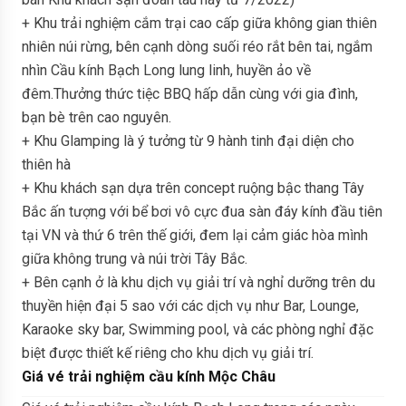
+ Khu trải nghiệm cắm trại cao cấp giữa không gian thiên
nhiên núi rừng, bên cạnh dòng suối réo rắt bên tai, ngắm
nhìn Cầu kính Bạch Long lung linh, huyền ảo về
đêm.Thưởng thức tiệc BBQ hấp dẫn cùng với gia đình,
bạn bè trên cao nguyên.
+ Khu Glamping là ý tưởng từ 9 hành tinh đại diện cho
thiên hà
+ Khu khách sạn dựa trên concept ruộng bậc thang Tây
Bắc ấn tượng với bể bơi vô cực đua sàn đáy kính đầu tiên
tại VN và thứ 6 trên thế giới, đem lại cảm giác hòa mình
giữa không trung và núi trời Tây Bắc.
+ Bên cạnh ở là khu dịch vụ giải trí và nghỉ dưỡng trên du
thuyền hiện đại 5 sao với các dịch vụ như Bar, Lounge,
Karaoke sky bar, Swimming pool, và các phòng nghỉ đặc
biệt được thiết kế riêng cho khu dịch vụ giải trí.
Giá vé trải nghiệm cầu kính Mộc Châu