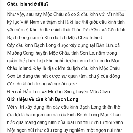
Châu Island ở đâu?
Như vậy, sau này Mộc Châu sẽ có 2 cầu kính với rất nhiều
kỷ lục Việt Nam và thậm chí là kỉ lục thế giới: cầu kính tình
yêu nằm ở Khu du lịch sinh thái Thác Dải Yếm, và Cầu kính
Bạch Long nằm ở Khu du lịch Mộc Châu Island.
Cây cầu kính Bạch Long được xây dựng tại Bản Lùn, xã
Mường Sang, huyện Mộc Châu, tỉnh Sơn La, nằm trong
quần thể phức hợp khu nghỉ dưỡng, vui chơi giải trí Mộc
Châu Island. Đây là địa điểm du lịch cầu kính Mộc Châu
Sơn La đang thu hút được sự quan tâm, chú ý của đông
đảo du khách trong và ngoài nước.
Địa chỉ: Bản Lùn, xã Mường Sang, huyện Mộc Châu.
Giới thiệu về cầu kính Bạch Long
Với vị trí xây dựng lên cây cầu kính Bạch Long thiên thời
địa lợi là hai ngọn núi mà cầu kính Bạch Long Mộc Châu
bắc qua mang dáng hình của loài linh thú đến từ trời xanh.
Một ngọn núi như đầu rồng uy nghiêm, một ngọn núi như