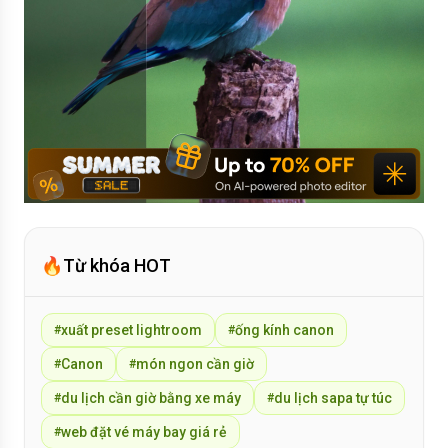
🔥
Từ khóa HOT
xuất preset lightroom
ống kính canon
#
#
Canon
món ngon cần giờ
#
#
du lịch cần giờ bằng xe máy
du lịch sapa tự túc
#
#
web đặt vé máy bay giá rẻ
#