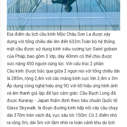
Địa điểm du lịch cầu kính Mộc Châu Sơn La được xây
dựng với tổng chiều dài lên đến 632m.Toàn bộ hệ thống
mặt cầu được sử dụng kính siêu cường lực Saint gobain
của Pháp, bao gồm 3 lớp, dày 40mm có thể chịu được
sức nặng 450 người cùng lúc. Với cấu trúc 2 phần:
Cầu kính: Được bắc qua giữa 2 ngọn núi với tổng chiều dài
là 285m, rộng 2,4m với các mảng kính cực lớn 2,4m x 3m.
Áp dụng công nghệ hiệu ứng 9D với 60 hiệu ứng hình ảnh
và âm thanh giả lập để tạo cảm giác. Cầu Bạch Long đã
được Kuraray - Japan thẩm định theo tiêu chuẩn Quốc tế.
Glass Skywalk: là đoạn đường kính tiếp nối cây cầu chạy
dài 370m trên vách đá, vực sâu tới 150m. Có 2 điểm nhô
ra rộng 3m, dài 5m với tầm nhìn ra toàn cảnh khu du lịch