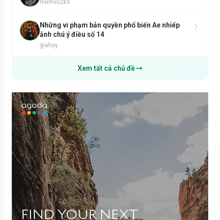
minhvu2k3
Những vi phạm bản quyền phổ biến Ae nhiếp
ảnh chú ý điều số 14
giahuy
Xem tất cả chủ đề