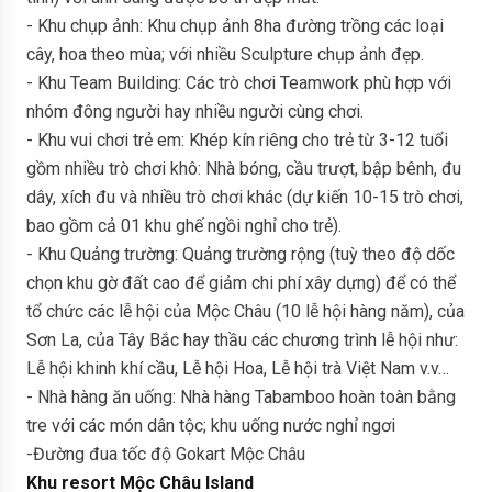
- Khu chụp ảnh: Khu chụp ảnh 8ha đường trồng các loại
cây, hoa theo mùa; với nhiều Sculpture chụp ảnh đẹp.
- Khu Team Building: Các trò chơi Teamwork phù hợp với
nhóm đông người hay nhiều người cùng chơi.
- Khu vui chơi trẻ em: Khép kín riêng cho trẻ từ 3-12 tuổi
gồm nhiều trò chơi khô: Nhà bóng, cầu trượt, bập bênh, đu
dây, xích đu và nhiều trò chơi khác (dự kiến 10-15 trò chơi,
bao gồm cả 01 khu ghế ngồi nghỉ cho trẻ).
- Khu Quảng trường: Quảng trường rộng (tuỳ theo độ dốc
chọn khu gờ đất cao để giảm chi phí xây dựng) để có thể
tổ chức các lễ hội của Mộc Châu (10 lễ hội hàng năm), của
Sơn La, của Tây Bắc hay thầu các chương trình lễ hội như:
Lễ hội khinh khí cầu, Lễ hội Hoa, Lễ hội trà Việt Nam v.v…
- Nhà hàng ăn uống: Nhà hàng Tabamboo hoàn toàn bằng
tre với các món dân tộc; khu uống nước nghỉ ngơi
-Đường đua tốc độ Gokart Mộc Châu
Khu resort Mộc Châu Island