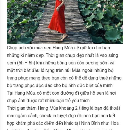
Chụp ảnh với mùa sen Hang Múa sẽ giữ lại cho bạn
những kỉ niệm đẹp. Thời gian chụp đẹp nhất là vào sáng
sớm (5h – 6h) khi những bông sen còn sương sớm và
mặt trời bắt đầu ló rạng trên núi Múa. ngoài những bộ
trang phục mang theo bạn còn có thể dễ dàng thuê những
bộ trang phục độc đáo cho bộ ảnh đặc biệt của mình.
Tại Hang Múa, có một con đường đi giữa hồ sen là nơi
chụp ảnh được rất nhiều bạn trẻ yêu thích.
Thời gian thăm Hang Múa khoảng 2 tiếng là bạn đã thoải
mái ngắm cảnh, check in tuyệt đẹp rồi nên bạn nên kết
hợp khám phá các điểm đến khác tại Ninh Bình như: Hoa