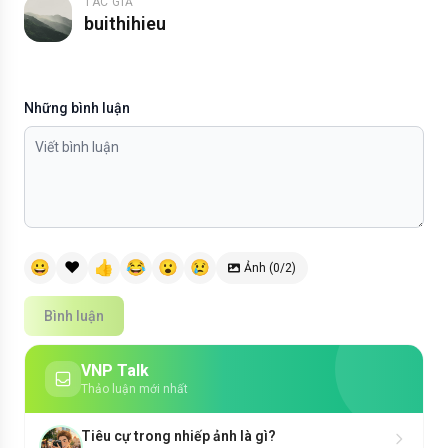
TÁC GIẢ
buithihieu
Những bình luận
😀
❤️
👍
😂
😮
😢
Ảnh (0/2)
Bình luận
VNP Talk
Thảo luận mới nhất
Tiêu cự trong nhiếp ảnh là gì?