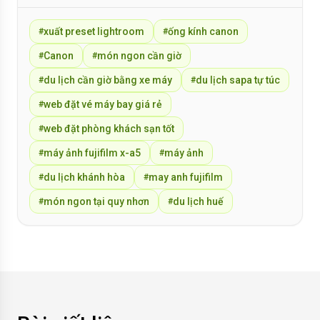
xuất preset lightroom
ống kính canon
#
#
Canon
món ngon cần giờ
#
#
du lịch cần giờ bằng xe máy
du lịch sapa tự túc
#
#
web đặt vé máy bay giá rẻ
#
web đặt phòng khách sạn tốt
#
máy ảnh fujifilm x-a5
máy ảnh
#
#
du lịch khánh hòa
may anh fujifilm
#
#
món ngon tại quy nhơn
du lịch huế
#
#