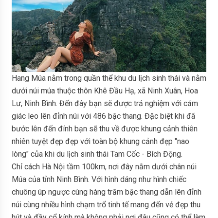
Hang Múa nằm trong quần thể khu du lịch sinh thái và nằm
dưới núi múa thuộc thôn Khê Đầu Hạ, xã Ninh Xuân, Hoa
Lư, Ninh Bình. Đến đây bạn sẽ được trả nghiệm với cảm
giác leo lên đỉnh núi với 486 bậc thang. Đặc biệt khi đã
bước lên đến đính bạn sẽ thu về được khung cảnh thiên
nhiên tuyệt đẹp đẹp với toàn bộ khung cảnh đẹp "nao
lòng" của khi du lịch sinh thái Tam Cốc - Bích Động.
Chỉ cách Hà Nội tầm 100km, nơi đây nằm dưới chân núi
Múa của tỉnh Ninh Bình. Với hình dáng như hình chiếc
chuông úp ngược cùng hàng trăm bậc thang dẫn lên đỉnh
núi cùng nhiều hình chạm trổ tinh tế mang đến vẻ đẹp thu
hút và đầy cổ kính mà không phải nơi đâu cũng có thể làm