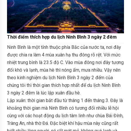
Thời điểm thích hợp du lịch Ninh Bình 3 ngày 2 đêm
Ninh Bình là một tỉnh thuộc phía Bắc của nước ta, nơi đây
được chia ra làm 4 mùa xuân hạ thu đông rõ rệt. Với mức
nhiệt trung bình là 23.5 độ C. Vào mùa đông nơi đây tương
đối khô và lạnh, mùa hè thì nóng ẩm, mưa nhiều. Vậy nên
theo kinh nghiệm du lịch Ninh Bình 3 ngày 2 đếm của
chúng tôi thì thời gian thích hợp nhất để du lịch Ninh Bình
3 ngày 2 đêm là lúc lập xuân đầu hè.
Lập xuân: thời gian bắt đầu từ tháng 1 đến tháng 3. Đây là
khoảng thời gian mà Ninh Bình có tương đối nhiều lễ hội
cùng với các hoạt động du lịch tâm linh như chùa Bái Đính,
Tràng An, nhà thờ Đá. Đặc biệt khí hậu mùa này cũng rất
biết chiều lòng người, nó rất mát mẻ, không quá lạnh và