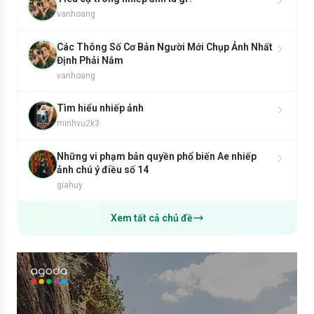
vanhoang
Các Thông Số Cơ Bản Người Mới Chụp Ảnh Nhất
Định Phải Nắm
vanhoang
Tìm hiểu nhiếp ảnh
minhvu2k3
Những vi phạm bản quyền phổ biến Ae nhiếp
ảnh chú ý điều số 14
giahuy
Xem tất cả chủ đề