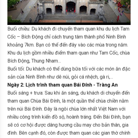
Buổi chiều: Du khách đi chuyến tham quan khu du lịch Tam
Cốc – Bích Động chỉ cách trung tâm thành phố Ninh Bình
khoảng 7km. Bạn có thể đến đây vào các mùa trong năm.
Khu du lịch gồm nhiều điểm tham quan như Tam Cốc, chùa
Bích Động, Thung Nham…
Buổi tối: Du khách có thể dùng bữa tối với các món ăn đặc
sản của Ninh Bình như dê núi, gỏi cá nhệch, gà ri,…
Ngày 2: Lịch trình tham quan Bái Đính - Tràng An
Buổi sáng + trưa: Sau khi ăn sáng, du khách di chuyển đến
tham quan Chùa Bái Đính, là một quần thể chùa chiền nằm
trên núi Bái Đính. Đây là ngôi chùa lớn nhất Việt Nam với
nhiều công trình kiến đồ sộ, hoành tráng. Đến Bái Đính, bạn
sẽ có cơ hội được dâng hương cầu may cho bản thân, gia
đình. Bên cạnh đó, còn được tham quan các gian thờ chính