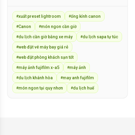
xuất preset lightroom
ống kính canon
#
#
Canon
món ngon cần giờ
#
#
du lịch cần giờ bằng xe máy
du lịch sapa tự túc
#
#
web đặt vé máy bay giá rẻ
#
web đặt phòng khách sạn tốt
#
máy ảnh fujifilm x-a5
máy ảnh
#
#
du lịch khánh hòa
may anh fujifilm
#
#
món ngon tại quy nhơn
du lịch huế
#
#