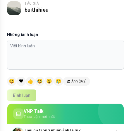
TÁC GIẢ
buithihieu
Những bình luận
😀
❤️
👍
😂
😮
😢
Ảnh (0/2)
Bình luận
VNP Talk
Thảo luận mới nhất
Tiêu cự trong nhiếp ảnh là gì?