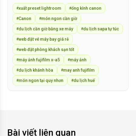
xuất preset lightroom
ống kính canon
#
#
Canon
món ngon cần giờ
#
#
du lịch cần giờ bằng xe máy
du lịch sapa tự túc
#
#
web đặt vé máy bay giá rẻ
#
web đặt phòng khách sạn tốt
#
máy ảnh fujifilm x-a5
máy ảnh
#
#
du lịch khánh hòa
may anh fujifilm
#
#
món ngon tại quy nhơn
du lịch huế
#
#
Bài viết liên quan