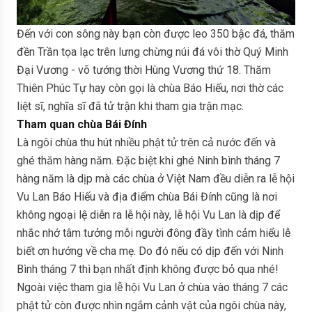
Đến với con sông này bạn còn được leo 350 bậc đá, thăm
đền Trần tọa lạc trên lưng chừng núi đá vôi thờ Quý Minh
Đại Vương - võ tướng thời Hùng Vương thứ 18. Thăm
Thiên Phúc Tự hay còn gọi là chùa Báo Hiếu, nơi thờ các
liệt sĩ, nghĩa sĩ đã tử trận khi tham gia trận mạc.
Tham quan chùa Bái Đính
Là ngôi chùa thu hút nhiều phật tử trên cả nước đến và
ghé thăm hàng năm. Đặc biệt khi ghé Ninh bình tháng 7
hàng năm là dịp mà các chùa ở Việt Nam đều diễn ra lễ hội
Vu Lan Báo Hiếu và địa điểm chùa Bái Đính cũng là nơi
không ngoại lệ diễn ra lễ hội này, lễ hội Vu Lan là dịp để
nhắc nhớ tâm tưởng mỗi người đông đầy tình cảm hiểu lễ
biết ơn hướng về cha mẹ. Do đó nếu có dịp đến với Ninh
Bình tháng 7 thì bạn nhất định không được bỏ qua nhé!
Ngoài việc tham gia lễ hội Vu Lan ở chùa vào tháng 7 các
phật tử còn được nhìn ngắm cảnh vật của ngôi chùa này,