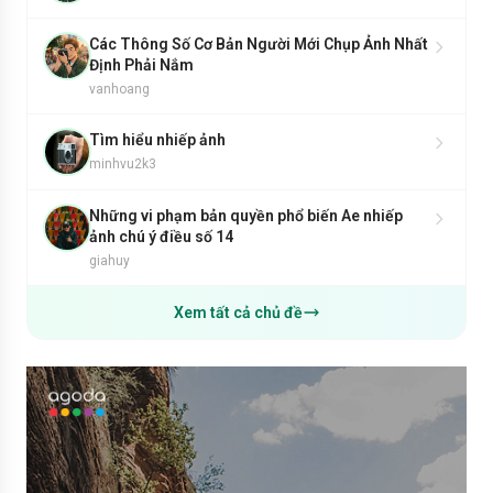
Các Thông Số Cơ Bản Người Mới Chụp Ảnh Nhất
Định Phải Nắm
vanhoang
Tìm hiểu nhiếp ảnh
minhvu2k3
Những vi phạm bản quyền phổ biến Ae nhiếp
ảnh chú ý điều số 14
giahuy
Xem tất cả chủ đề