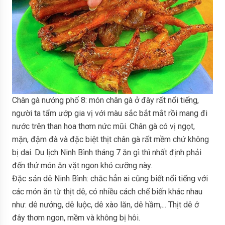
Chân gà nướng phố 8: món chân gà ở đây rất nổi tiếng,
người ta tẩm ướp gia vị với màu sắc bắt mắt rồi mang đi
nước trên than hoa thơm nức mũi. Chân gà có vị ngọt,
mặn, đậm đà và đặc biệt thịt chân gà rất mềm chứ không
bị dai. Du lịch Ninh Bình tháng 7 ăn gì thì nhất định phải
đến thử món ăn vặt ngon khó cưỡng này.
Đặc sản dê Ninh Bình: chắc hẳn ai cũng biết nổi tiếng với
các món ăn từ thịt dê, có nhiều cách chế biến khác nhau
như: dê nướng, dê luộc, dê xào lăn, dê hầm,... Thịt dê ở
đây thơm ngon, mềm và không bị hôi.