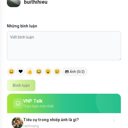
buithihieu
Những bình luận
😀
❤️
👍
😂
😮
😢
Ảnh (0/2)
Bình luận
VNP Talk
Thảo luận mới nhất
Tiêu cự trong nhiếp ảnh là gì?
vanhoang