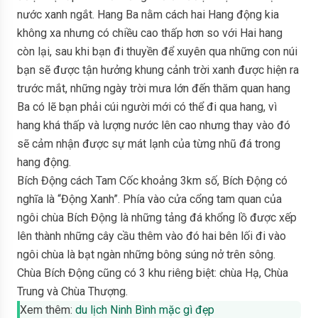
nước xanh ngắt. Hang Ba nằm cách hai Hang động kia
không xa nhưng có chiều cao thấp hơn so với Hai hang
còn lại, sau khi bạn đi thuyền để xuyên qua những con núi
bạn sẽ được tận hưởng khung cảnh trời xanh được hiện ra
trước mắt, những ngày trời mưa lớn đến thăm quan hang
Ba có lẽ bạn phải cúi người mới có thể đi qua hang, vì
hang khá thấp và lượng nước lên cao nhưng thay vào đó
sẽ cảm nhận được sự mát lạnh của từng nhũ đá trong
hang động.
Bích Động cách Tam Cốc khoảng 3km số, Bích Động có
nghĩa là “Động Xanh”. Phía vào cửa cổng tam quan của
ngôi chùa Bích Động là những tảng đá khổng lồ được xếp
lên thành những cây cầu thêm vào đó hai bên lối đi vào
ngôi chùa là bạt ngàn những bông súng nở trên sông.
Chùa Bích Động cũng có 3 khu riêng biệt: chùa Hạ, Chùa
Trung và Chùa Thượng.
Xem thêm:
du lịch Ninh Bình mặc gì đẹp