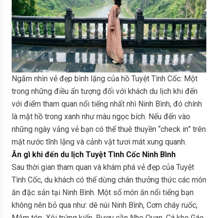
Ngắm nhìn vẻ đẹp bình lặng của hồ Tuyệt Tình Cốc: Một
trong những điều ấn tượng đối với khách du lịch khi đến
với điểm tham quan nổi tiếng nhất nhì Ninh Bình, đó chính
là mặt hồ trong xanh như màu ngọc bích. Nếu đến vào
những ngày vắng vẻ bạn có thể thuê thuyền “check in” trên
mặt nước tĩnh lặng và cảnh vật tươi mát xung quanh.
Ăn gì khi đến du lịch Tuyệt Tình Cốc Ninh Bình
Sau thời gian tham quan và khám phá vẻ đẹp của Tuyệt
Tình Cốc, du khách có thể dừng chân thưởng thức các món
ăn đặc sản tại Ninh Bình. Một số món ăn nổi tiếng bạn
không nên bỏ qua như: dê núi Ninh Bình, Cơm cháy ruốc,
Mắm tép, Xôi trứng kiến, Rượu cần Nho Quan, Cá kho Gáo,