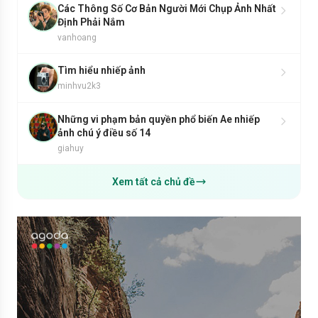
Các Thông Số Cơ Bản Người Mới Chụp Ảnh Nhất
Định Phải Nắm
vanhoang
Tìm hiểu nhiếp ảnh
minhvu2k3
Những vi phạm bản quyền phổ biến Ae nhiếp
ảnh chú ý điều số 14
giahuy
Xem tất cả chủ đề