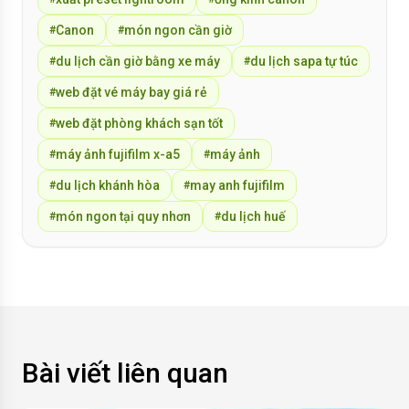
Canon
món ngon cần giờ
#
#
du lịch cần giờ bằng xe máy
du lịch sapa tự túc
#
#
web đặt vé máy bay giá rẻ
#
web đặt phòng khách sạn tốt
#
máy ảnh fujifilm x-a5
máy ảnh
#
#
du lịch khánh hòa
may anh fujifilm
#
#
món ngon tại quy nhơn
du lịch huế
#
#
Bài viết liên quan