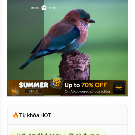
🔥
Từ khóa HOT
xuất preset lightroom
ống kính canon
#
#