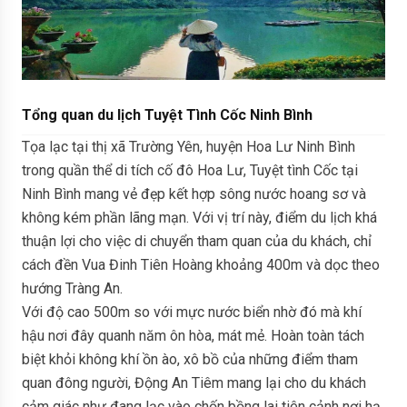
Tổng quan du lịch Tuyệt Tình Cốc Ninh Bình
Tọa lạc tại thị xã Trường Yên, huyện Hoa Lư Ninh Bình
trong quần thể di tích cố đô Hoa Lư, Tuyệt tình Cốc tại
Ninh Bình mang vẻ đẹp kết hợp sông nước hoang sơ và
không kém phần lãng mạn. Với vị trí này, điểm du lịch khá
thuận lợi cho việc di chuyển tham quan của du khách, chỉ
cách đền Vua Đinh Tiên Hoàng khoảng 400m và dọc theo
hướng Tràng An.
Với độ cao 500m so với mực nước biển nhờ đó mà khí
hậu nơi đây quanh năm ôn hòa, mát mẻ. Hoàn toàn tách
biệt khỏi không khí ồn ào, xô bồ của những điểm tham
quan đông người, Động An Tiêm mang lại cho du khách
cảm giác như đang lạc vào chốn bồng lai tiên cảnh nơi hạ