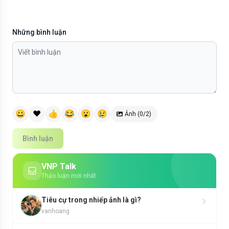
Những bình luận
😀
❤️
👍
😂
😮
😢
Ảnh (0/2)
Bình luận
VNP Talk
Thảo luận mới nhất
Tiêu cự trong nhiếp ảnh là gì?
vanhoang