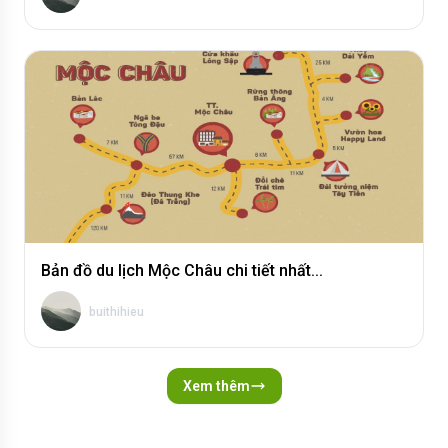
Tất tần tật về chuyến du lịch Ninh Bình...
buithihieu
Bản đồ du lịch Mộc Châu chi tiết nhất...
buithihieu