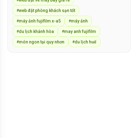
Canon
món ngon cần giờ
#
#
du lịch cần giờ bằng xe máy
du lịch sapa tự túc
#
#
web đặt vé máy bay giá rẻ
#
web đặt phòng khách sạn tốt
#
máy ảnh fujifilm x-a5
máy ảnh
#
#
du lịch khánh hòa
may anh fujifilm
#
#
món ngon tại quy nhơn
du lịch huế
#
#