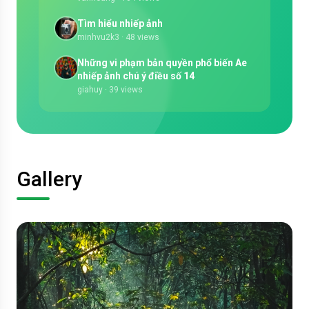
Tìm hiểu nhiếp ảnh
minhvu2k3
· 48 views
Những vi phạm bản quyền phổ biến Ae
nhiếp ảnh chú ý điều số 14
giahuy
· 39 views
Gallery