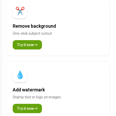
✂️
Remove background
One-click subject cutout.
Try it now
💧
Add watermark
Stamp text or logo on images.
Try it now