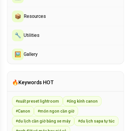
✈️
travel
📸
photography
📦
resources
🔧
utilities
🖼️
Gallery
🔥
Keywords HOT
xuất preset lightroom
ống kính canon
#
#