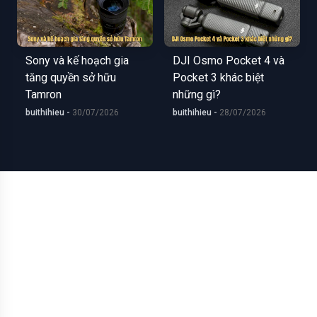
Sony và kế hoạch gia
DJI Osmo Pocket 4 và
tăng quyền sở hữu
Pocket 3 khác biệt
Tamron
những gì?
buithihieu -
30/07/2026
buithihieu -
28/07/2026