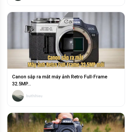
Nikon kỷ niệm 109 năm với di sản không...
buithihieu
Canon sắp ra mắt máy ảnh Retro Full-Frame
32.5MP...
buithihieu