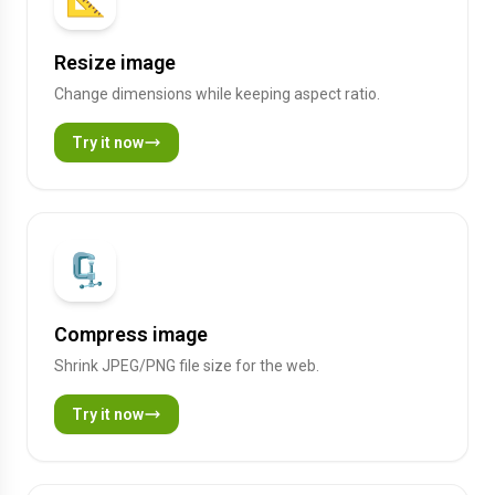
Resize image
Change dimensions while keeping aspect ratio.
Try it now
🗜️
Compress image
Shrink JPEG/PNG file size for the web.
Try it now