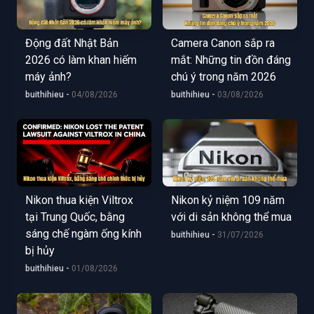
Động đất Nhật Bản
Camera Canon sắp ra
2026 có làm khan hiếm
mắt: Những tin đồn đáng
máy ảnh?
chú ý trong năm 2026
buithihieu -
04/08/2026
buithihieu -
03/08/2026
Nikon thua kiện Viltrox
Nikon kỷ niệm 109 năm
tại Trung Quốc, bằng
với di sản không thể mua
sáng chế ngàm ống kính
buithihieu -
31/07/2026
bị hủy
buithihieu -
01/08/2026