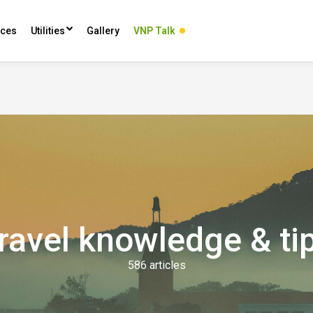
ces
Utilities
Gallery
VNP Talk
Travel knowledge & ti
586 articles