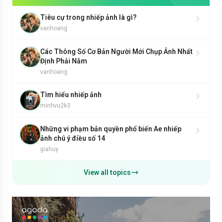
Tiêu cự trong nhiếp ảnh là gì?
vanhoang
Các Thông Số Cơ Bản Người Mới Chụp Ảnh Nhất
Định Phải Nắm
vanhoang
Tìm hiểu nhiếp ảnh
minhvu2k3
Những vi phạm bản quyền phổ biến Ae nhiếp
ảnh chú ý điều số 14
giahuy
View all topics