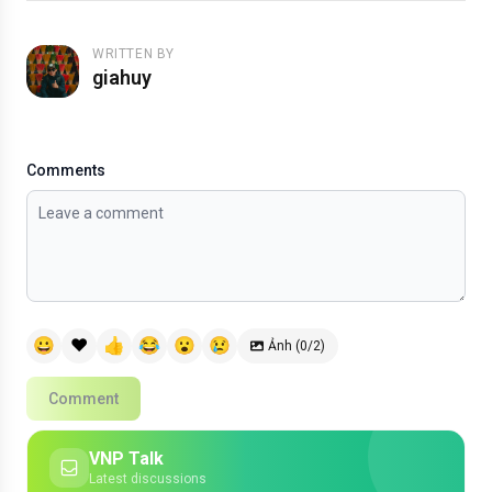
WRITTEN BY
giahuy
Comments
😀
❤️
👍
😂
😮
😢
Ảnh (0/2)
Comment
VNP Talk
Latest discussions