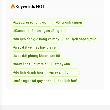
🔥
Keywords HOT
xuất preset lightroom
ống kính canon
#
#
Canon
món ngon cần giờ
#
#
du lịch cần giờ bằng xe máy
du lịch sapa tự túc
#
#
web đặt vé máy bay giá rẻ
#
web đặt phòng khách sạn tốt
#
máy ảnh fujifilm x-a5
máy ảnh
#
#
du lịch khánh hòa
may anh fujifilm
#
#
món ngon tại quy nhơn
du lịch huế
#
#