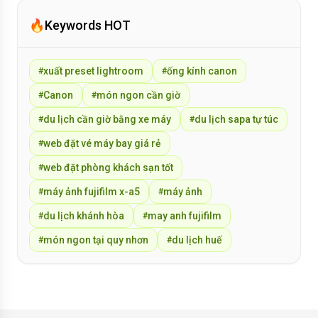
🔥
Keywords HOT
xuất preset lightroom
ống kính canon
#
#
Canon
món ngon cần giờ
#
#
du lịch cần giờ bằng xe máy
du lịch sapa tự túc
#
#
web đặt vé máy bay giá rẻ
#
web đặt phòng khách sạn tốt
#
máy ảnh fujifilm x-a5
máy ảnh
#
#
du lịch khánh hòa
may anh fujifilm
#
#
món ngon tại quy nhơn
du lịch huế
#
#