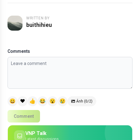
WRITTEN BY
buithihieu
Comments
😀
❤️
👍
😂
😮
😢
Ảnh (0/2)
Comment
VNP Talk
Latest discussions