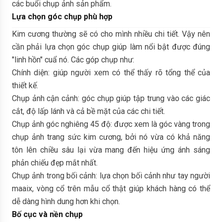
các buổi chụp ảnh sản phẩm.
Lựa chọn góc chụp phù hợp
Kim cương thường sẽ có cho mình nhiều chi tiết. Vậy nên
cần phải lựa chọn góc chụp giúp làm nổi bật được đúng
"linh hồn" cuẩ nó. Các góp chụp như:
Chính diện: giúp người xem có thể thấy rõ tổng thể của
thiết kế.
Chụp ảnh cận cảnh: góc chụp giúp tập trung vào các giác
cắt, độ lấp lánh và cả bề mặt của các chi tiết.
Chụp ảnh góc nghiêng 45 độ: được xem là góc vàng trong
chụp ảnh trang sức kim cương, bởi nó vừa có khả năng
tôn lên chiều sâu lại vừa mang đến hiệu ứng ánh sáng
phản chiếu đẹp mắt nhất.
Chụp ảnh trong bối cảnh: lựa chọn bối cảnh như tay người
maaix, vòng cổ trên mẫu cổ thật giúp khách hàng có thể
dễ dàng hình dung hơn khi chọn.
Bố cục và nền chụp