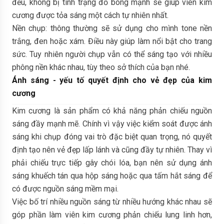
đều, không bị tình trạng đổ bóng mạnh sẽ giúp viên kim
cương được tỏa sáng một cách tự nhiên nhất.
Nền chụp: thông thường sẽ sử dụng cho mình tone nền
trắng, đen hoặc xám. Điều này giúp làm nổi bật cho trang
sức. Tuy nhiên người chụp vẫn có thể sáng tạo với nhiều
phông nền khác nhau, tùy theo sở thích của bạn nhé.
Ánh sáng - yếu tố quyết định cho vẻ đẹp của kim
cương
Kim cương là sản phẩm có khả năng phản chiếu nguồn
sáng đầy mạnh mẽ. Chính vì vậy việc kiểm soát được ánh
sáng khi chụp đóng vai trò đặc biệt quan trọng, nó quyết
định tạo nên vẻ đẹp lấp lánh và cũng đầy tự nhiên. Thay vì
phải chiếu trực tiếp gây chói lóa, bạn nên sử dụng ánh
sáng khuếch tán qua hộp sáng hoặc qua tấm hắt sáng để
có được nguồn sáng mềm mại.
Việc bố trí nhiều nguồn sáng từ nhiều hướng khác nhau sẽ
góp phần làm viên kim cương phản chiếu lung linh hơn,