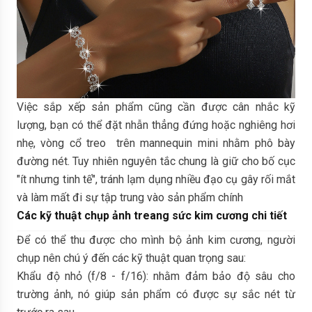
Việc sắp xếp sản phẩm cũng cần được cân nhắc kỹ
lượng, bạn có thể đặt nhẫn thẳng đứng hoặc nghiêng hơi
nhẹ, vòng cổ treo trên mannequin mini nhằm phô bày
đường nét. Tuy nhiên nguyên tắc chung là giữ cho bố cục
"ít nhưng tinh tế", tránh lạm dụng nhiều đạo cụ gây rối mắt
và làm mất đi sự tập trung vào sản phẩm chính
Các kỹ thuật chụp ảnh treang sức kim cương chi tiết
Để có thể thu được cho mình bộ ảnh kim cương, người
chụp nên chú ý đến các kỹ thuật quan trọng sau:
Khẩu độ nhỏ (f/8 - f/16): nhằm đảm bảo độ sâu cho
trường ảnh, nó giúp sản phẩm có được sự sắc nét từ