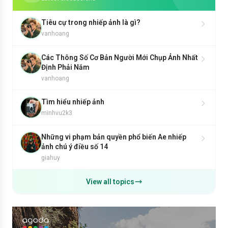
Tiêu cự trong nhiếp ảnh là gì?
vanhoang
Các Thông Số Cơ Bản Người Mới Chụp Ảnh Nhất
Định Phải Nắm
vanhoang
Tìm hiểu nhiếp ảnh
minhvu2k3
Những vi phạm bản quyền phổ biến Ae nhiếp
ảnh chú ý điều số 14
giahuy
View all topics