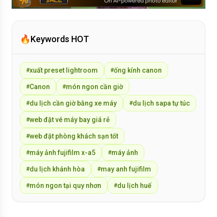
🔥
Keywords HOT
xuất preset lightroom
ống kính canon
#
#
Canon
món ngon cần giờ
#
#
du lịch cần giờ bằng xe máy
du lịch sapa tự túc
#
#
web đặt vé máy bay giá rẻ
#
web đặt phòng khách sạn tốt
#
máy ảnh fujifilm x-a5
máy ảnh
#
#
du lịch khánh hòa
may anh fujifilm
#
#
món ngon tại quy nhơn
du lịch huế
#
#