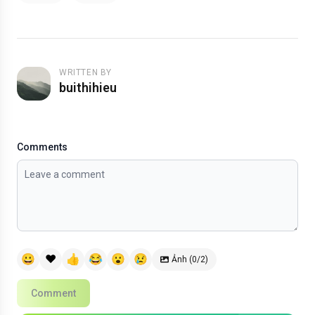
WRITTEN BY
buithihieu
Comments
😀
❤️
👍
😂
😮
😢
Ảnh (0/2)
Comment