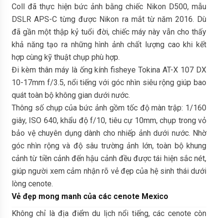
Coll đã thực hiện bức ảnh bằng chiếc Nikon D500, mẫu
DSLR APS-C từng được Nikon ra mắt từ năm 2016. Dù
đã gần một thập kỷ tuổi đời, chiếc máy này vẫn cho thấy
khả năng tạo ra những hình ảnh chất lượng cao khi kết
hợp cùng kỹ thuật chụp phù hợp.
Đi kèm thân máy là ống kính fisheye Tokina AT-X 107 DX
10-17mm f/3.5, nổi tiếng với góc nhìn siêu rộng giúp bao
quát toàn bộ không gian dưới nước.
Thông số chụp của bức ảnh gồm tốc độ màn trập: 1/160
giây, ISO 640, khẩu độ f/10, tiêu cự 10mm, chụp trong vỏ
bảo vệ chuyên dụng dành cho nhiếp ảnh dưới nước. Nhờ
góc nhìn rộng và độ sâu trường ảnh lớn, toàn bộ khung
cảnh từ tiền cảnh đến hậu cảnh đều được tái hiện sắc nét,
giúp người xem cảm nhận rõ vẻ đẹp của hệ sinh thái dưới
lòng cenote.
Vẻ đẹp mong manh của các cenote Mexico
Không chỉ là địa điểm du lịch nổi tiếng, các cenote còn