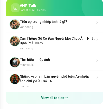
VNP Talk
Latest discussions
Tiêu cự trong nhiếp ảnh là gì?
vanhoang
Các Thông Số Cơ Bản Người Mới Chụp Ảnh Nhất
Định Phải Nắm
vanhoang
Tìm hiểu nhiếp ảnh
minhvu2k3
Những vi phạm bản quyền phổ biến Ae nhiếp
ảnh chú ý điều số 14
giahuy
View all topics