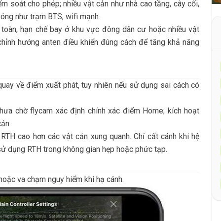
m soát cho phép; nhiều vật cản như nhà cao tầng, cây cối,
 sóng như trạm BTS, wifi mạnh.
n toàn, hạn chế bay ở khu vực đông dân cư hoặc nhiều vật
 chỉnh hướng anten điều khiển đúng cách để tăng khả năng
uay về điểm xuất phát, tuy nhiên nếu sử dụng sai cách có
hưa chờ flycam xác định chính xác điểm Home; kích hoạt
cản.
o RTH cao hơn các vật cản xung quanh. Chỉ cất cánh khi hệ
sử dụng RTH trong không gian hẹp hoặc phức tạp.
 hoặc va chạm nguy hiểm khi hạ cánh.