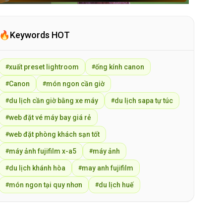
🔥
Keywords HOT
xuất preset lightroom
ống kính canon
#
#
Canon
món ngon cần giờ
#
#
du lịch cần giờ bằng xe máy
du lịch sapa tự túc
#
#
web đặt vé máy bay giá rẻ
#
web đặt phòng khách sạn tốt
#
máy ảnh fujifilm x-a5
máy ảnh
#
#
du lịch khánh hòa
may anh fujifilm
#
#
món ngon tại quy nhơn
du lịch huế
#
#