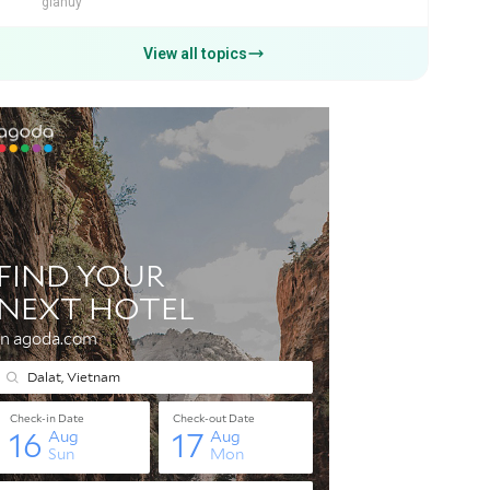
giahuy
View all topics