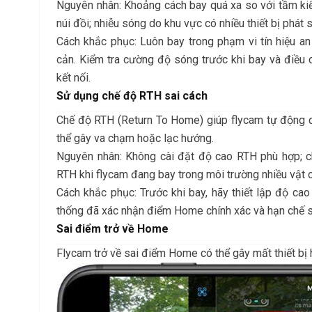
Nguyên nhân: Khoảng cách bay quá xa so với tầm kiể
núi đồi; nhiễu sóng do khu vực có nhiều thiết bị phát
Cách khắc phục: Luôn bay trong phạm vi tín hiệu a
cản. Kiểm tra cường độ sóng trước khi bay và điều
kết nối.
Sử dụng chế độ RTH sai cách
Chế độ RTH (Return To Home) giúp flycam tự động q
thể gây va chạm hoặc lạc hướng.
Nguyên nhân: Không cài đặt độ cao RTH phù hợp; c
RTH khi flycam đang bay trong môi trường nhiều vật 
Cách khắc phục: Trước khi bay, hãy thiết lập độ ca
thống đã xác nhận điểm Home chính xác và hạn chế 
Sai điểm trở về Home
Flycam trở về sai điểm Home có thể gây mất thiết bị