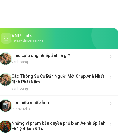
VNP Talk
Latest discussions
Tiêu cự trong nhiếp ảnh là gì?
vanhoang
Các Thông Số Cơ Bản Người Mới Chụp Ảnh Nhất
Định Phải Nắm
vanhoang
Tìm hiểu nhiếp ảnh
minhvu2k3
Những vi phạm bản quyền phổ biến Ae nhiếp ảnh
chú ý điều số 14