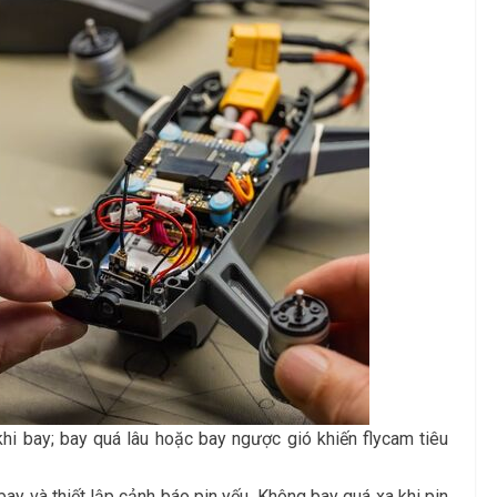
hi bay; bay quá lâu hoặc bay ngược gió khiến flycam tiêu
ay và thiết lập cảnh báo pin yếu. Không bay quá xa khi pin