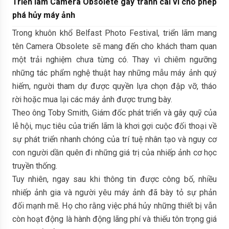
Triển lãm Camera Obsolete gây tranh cãi vì cho phép
phá hủy máy ảnh
Trong khuôn khổ Belfast Photo Festival, triển lãm mang
tên Camera Obsolete sẽ mang đến cho khách tham quan
một trải nghiệm chưa từng có. Thay vì chiêm ngưỡng
những tác phẩm nghệ thuật hay những mẫu máy ảnh quý
hiếm, người tham dự được quyền lựa chọn đập vỡ, tháo
rời hoặc mua lại các máy ảnh được trưng bày.
Theo ông Toby Smith, Giám đốc phát triển và gây quỹ của
lễ hội, mục tiêu của triển lãm là khơi gợi cuộc đối thoại về
sự phát triển nhanh chóng của trí tuệ nhân tạo và nguy cơ
con người dần quên đi những giá trị của nhiếp ảnh cơ học
truyền thống.
Tuy nhiên, ngay sau khi thông tin được công bố, nhiều
nhiếp ảnh gia và người yêu máy ảnh đã bày tỏ sự phản
đối mạnh mẽ. Họ cho rằng việc phá hủy những thiết bị vẫn
còn hoạt động là hành động lãng phí và thiếu tôn trọng giá