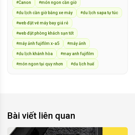
Canon
món ngon cần giờ
#
#
du lịch cần giờ bằng xe máy
du lịch sapa tự túc
#
#
web đặt vé máy bay giá rẻ
#
web đặt phòng khách sạn tốt
#
máy ảnh fujifilm x-a5
máy ảnh
#
#
du lịch khánh hòa
may anh fujifilm
#
#
món ngon tại quy nhơn
du lịch huế
#
#
Bài viết liên quan