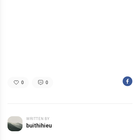
0
0
WRITTEN BY
buithihieu