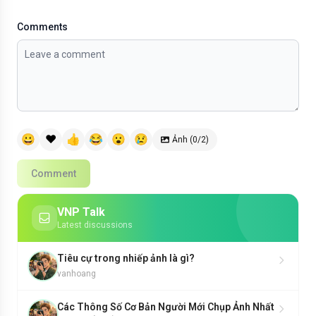
Comments
😀
❤️
👍
😂
😮
😢
Ảnh (0/2)
Comment
VNP Talk
Latest discussions
Tiêu cự trong nhiếp ảnh là gì?
vanhoang
Các Thông Số Cơ Bản Người Mới Chụp Ảnh Nhất