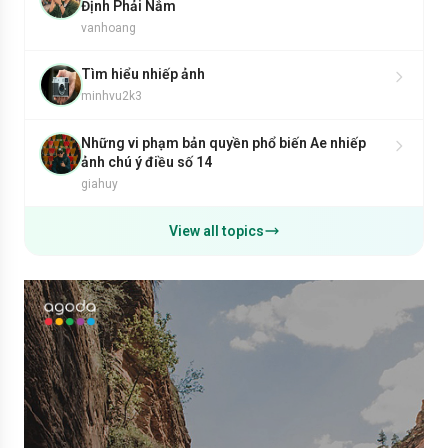
Định Phải Nắm
vanhoang
Tìm hiểu nhiếp ảnh
minhvu2k3
Những vi phạm bản quyền phổ biến Ae nhiếp
ảnh chú ý điều số 14
giahuy
View all topics