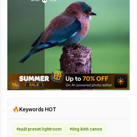
🔥
Keywords HOT
xuất preset lightroom
ống kính canon
#
#