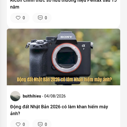
Ricoh chính thức sở hữu thương hiệu Pentax sau 15
năm
0
0
buithihieu
- 04/08/2026
Động đất Nhật Bản 2026 có làm khan hiếm máy
ảnh?
0
0