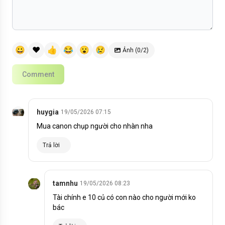
😀
❤️
👍
😂
😮
😢
Ảnh (0/2)
Comment
huygia
19/05/2026 07:15
Mua canon chụp người cho nhàn nha
Trả lời
tamnhu
19/05/2026 08:23
Tài chính e 10 củ có con nào cho người mới ko
bác