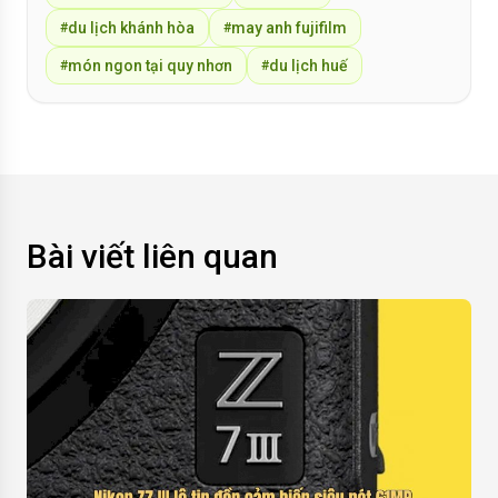
du lịch khánh hòa
may anh fujifilm
#
#
món ngon tại quy nhơn
du lịch huế
#
#
Bài viết liên quan