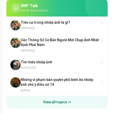
VNP Talk
Latest discussions
Tiêu cự trong nhiếp ảnh là gì?
vanhoang
Các Thông Số Cơ Bản Người Mới Chụp Ảnh Nhất
Định Phải Nắm
vanhoang
Tìm hiểu nhiếp ảnh
minhvu2k3
Những vi phạm bản quyền phổ biến Ae nhiếp
ảnh chú ý điều số 14
giahuy
View all topics