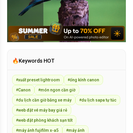
🔥
Keywords HOT
xuất preset lightroom
ống kính canon
#
#
Canon
món ngon cần giờ
#
#
du lịch cần giờ bằng xe máy
du lịch sapa tự túc
#
#
web đặt vé máy bay giá rẻ
#
web đặt phòng khách sạn tốt
#
máy ảnh fujifilm x-a5
máy ảnh
#
#