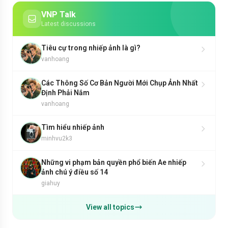
VNP Talk
Latest discussions
Tiêu cự trong nhiếp ảnh là gì?
vanhoang
Các Thông Số Cơ Bản Người Mới Chụp Ảnh Nhất
Định Phải Nắm
vanhoang
Tìm hiểu nhiếp ảnh
minhvu2k3
Những vi phạm bản quyền phổ biến Ae nhiếp
ảnh chú ý điều số 14
giahuy
View all topics