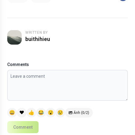
WRITTEN BY
buithihieu
Comments
😀
❤️
👍
😂
😮
😢
Ảnh (0/2)
Comment