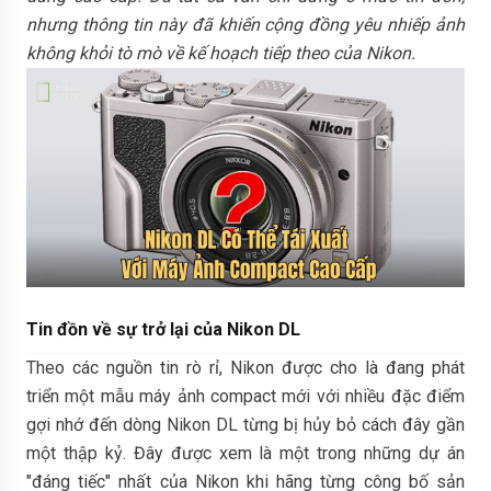
nhưng thông tin này đã khiến cộng đồng yêu nhiếp ảnh
không khỏi tò mò về kế hoạch tiếp theo của Nikon.
Tin đồn về sự trở lại của Nikon DL
Theo các nguồn tin rò rỉ, Nikon được cho là đang phát
triển một mẫu máy ảnh compact mới với nhiều đặc điểm
gợi nhớ đến dòng Nikon DL từng bị hủy bỏ cách đây gần
một thập kỷ. Đây được xem là một trong những dự án
"đáng tiếc" nhất của Nikon khi hãng từng công bố sản