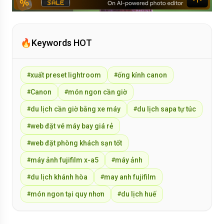
🔥
Keywords HOT
xuất preset lightroom
ống kính canon
#
#
Canon
món ngon cần giờ
#
#
du lịch cần giờ bằng xe máy
du lịch sapa tự túc
#
#
web đặt vé máy bay giá rẻ
#
web đặt phòng khách sạn tốt
#
máy ảnh fujifilm x-a5
máy ảnh
#
#
du lịch khánh hòa
may anh fujifilm
#
#
món ngon tại quy nhơn
du lịch huế
#
#