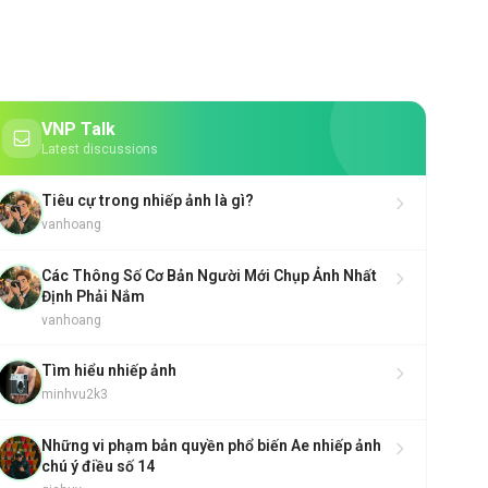
VNP Talk
Latest discussions
Tiêu cự trong nhiếp ảnh là gì?
vanhoang
Các Thông Số Cơ Bản Người Mới Chụp Ảnh Nhất
Định Phải Nắm
vanhoang
Tìm hiểu nhiếp ảnh
minhvu2k3
Những vi phạm bản quyền phổ biến Ae nhiếp ảnh
chú ý điều số 14