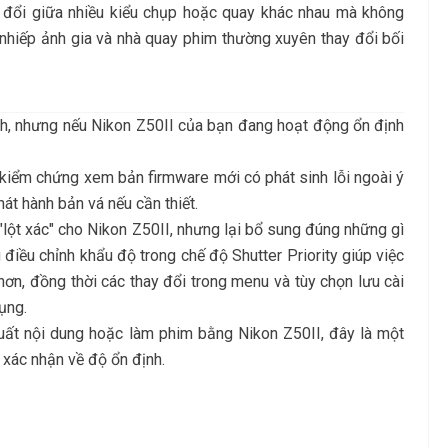
 đổi giữa nhiều kiểu chụp hoặc quay khác nhau mà không
ác nhiếp ảnh gia và nhà quay phim thường xuyên thay đổi bối
ch, nhưng nếu Nikon Z50II của bạn đang hoạt động ổn định
kiểm chứng xem bản firmware mới có phát sinh lỗi ngoài ý
át hành bản vá nếu cần thiết.
"lột xác" cho Nikon Z50II, nhưng lại bổ sung đúng những gì
iều chỉnh khẩu độ trong chế độ Shutter Priority giúp việc
hơn, đồng thời các thay đổi trong menu và tùy chọn lưu cài
ụng.
uất nội dung hoặc làm phim bằng Nikon Z50II, đây là một
xác nhận về độ ổn định.