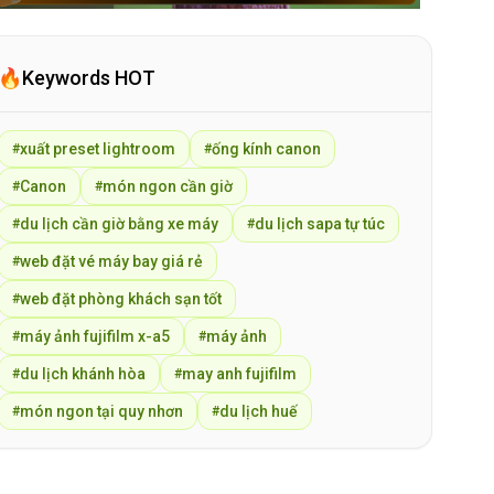
🔥
Keywords HOT
xuất preset lightroom
ống kính canon
#
#
Canon
món ngon cần giờ
#
#
du lịch cần giờ bằng xe máy
du lịch sapa tự túc
#
#
web đặt vé máy bay giá rẻ
#
web đặt phòng khách sạn tốt
#
máy ảnh fujifilm x-a5
máy ảnh
#
#
du lịch khánh hòa
may anh fujifilm
#
#
món ngon tại quy nhơn
du lịch huế
#
#