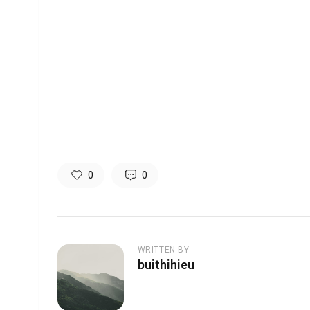
0
0
WRITTEN BY
buithihieu