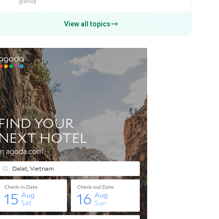
giahuy
View all topics