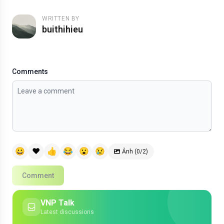
WRITTEN BY
buithihieu
Comments
😀
❤️
👍
😂
😮
😢
Ảnh (0/2)
Comment
VNP Talk
Latest discussions