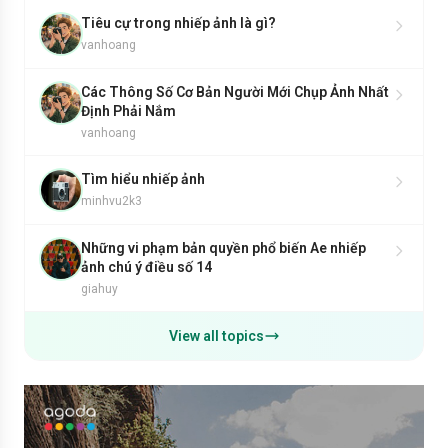
Tiêu cự trong nhiếp ảnh là gì?
vanhoang
Các Thông Số Cơ Bản Người Mới Chụp Ảnh Nhất
Định Phải Nắm
vanhoang
Tìm hiểu nhiếp ảnh
minhvu2k3
Những vi phạm bản quyền phổ biến Ae nhiếp
ảnh chú ý điều số 14
giahuy
View all topics