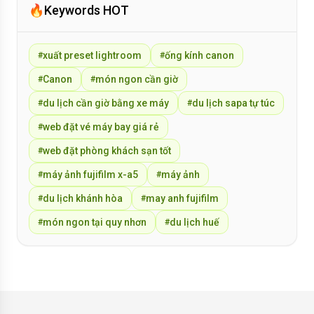
🔥
Keywords HOT
xuất preset lightroom
ống kính canon
#
#
Canon
món ngon cần giờ
#
#
du lịch cần giờ bằng xe máy
du lịch sapa tự túc
#
#
web đặt vé máy bay giá rẻ
#
web đặt phòng khách sạn tốt
#
máy ảnh fujifilm x-a5
máy ảnh
#
#
du lịch khánh hòa
may anh fujifilm
#
#
món ngon tại quy nhơn
du lịch huế
#
#