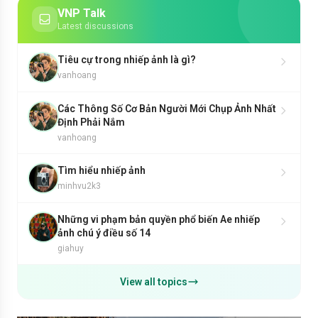
VNP Talk
Latest discussions
Tiêu cự trong nhiếp ảnh là gì?
vanhoang
Các Thông Số Cơ Bản Người Mới Chụp Ảnh Nhất
Định Phải Nắm
vanhoang
Tìm hiểu nhiếp ảnh
minhvu2k3
Những vi phạm bản quyền phổ biến Ae nhiếp
ảnh chú ý điều số 14
giahuy
View all topics