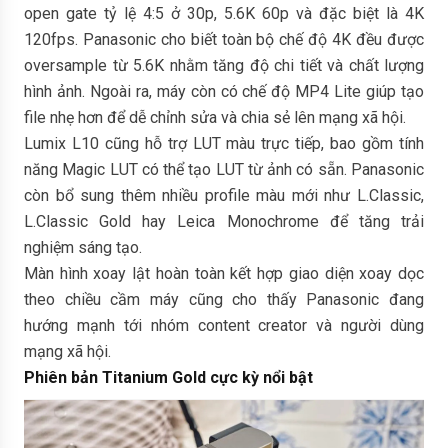
open gate tỷ lệ 4:5 ở 30p, 5.6K 60p và đặc biệt là 4K
120fps. Panasonic cho biết toàn bộ chế độ 4K đều được
oversample từ 5.6K nhằm tăng độ chi tiết và chất lượng
hình ảnh. Ngoài ra, máy còn có chế độ MP4 Lite giúp tạo
file nhẹ hơn để dễ chỉnh sửa và chia sẻ lên mạng xã hội.
Lumix L10 cũng hỗ trợ LUT màu trực tiếp, bao gồm tính
năng Magic LUT có thể tạo LUT từ ảnh có sẵn. Panasonic
còn bổ sung thêm nhiều profile màu mới như L.Classic,
L.Classic Gold hay Leica Monochrome để tăng trải
nghiệm sáng tạo.
Màn hình xoay lật hoàn toàn kết hợp giao diện xoay dọc
theo chiều cầm máy cũng cho thấy Panasonic đang
hướng mạnh tới nhóm content creator và người dùng
mạng xã hội.
Phiên bản Titanium Gold cực kỳ nổi bật