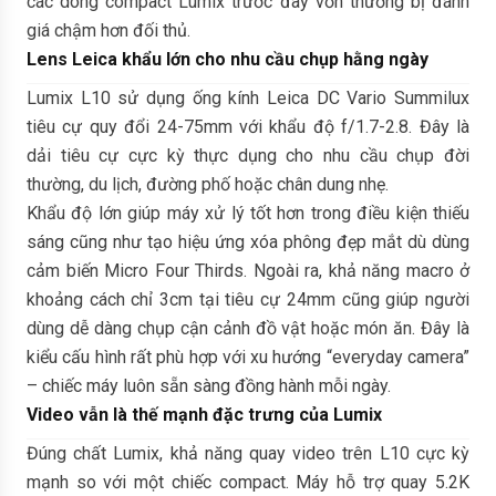
các dòng compact Lumix trước đây vốn thường bị đánh
giá chậm hơn đối thủ.
Lens Leica khẩu lớn cho nhu cầu chụp hằng ngày
Lumix L10 sử dụng ống kính Leica DC Vario Summilux
tiêu cự quy đổi 24-75mm với khẩu độ f/1.7-2.8. Đây là
dải tiêu cự cực kỳ thực dụng cho nhu cầu chụp đời
thường, du lịch, đường phố hoặc chân dung nhẹ.
Khẩu độ lớn giúp máy xử lý tốt hơn trong điều kiện thiếu
sáng cũng như tạo hiệu ứng xóa phông đẹp mắt dù dùng
cảm biến Micro Four Thirds. Ngoài ra, khả năng macro ở
khoảng cách chỉ 3cm tại tiêu cự 24mm cũng giúp người
dùng dễ dàng chụp cận cảnh đồ vật hoặc món ăn. Đây là
kiểu cấu hình rất phù hợp với xu hướng “everyday camera”
– chiếc máy luôn sẵn sàng đồng hành mỗi ngày.
Video vẫn là thế mạnh đặc trưng của Lumix
Đúng chất Lumix, khả năng quay video trên L10 cực kỳ
mạnh so với một chiếc compact. Máy hỗ trợ quay 5.2K