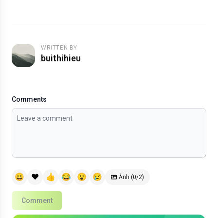
WRITTEN BY
buithihieu
Comments
😀
❤️
👍
😂
😮
😢
Ảnh (0/2)
Comment