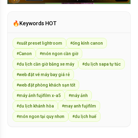
🔥
Keywords HOT
xuất preset lightroom
ống kính canon
#
#
Canon
món ngon cần giờ
#
#
du lịch cần giờ bằng xe máy
du lịch sapa tự túc
#
#
web đặt vé máy bay giá rẻ
#
web đặt phòng khách sạn tốt
#
máy ảnh fujifilm x-a5
máy ảnh
#
#
du lịch khánh hòa
may anh fujifilm
#
#
món ngon tại quy nhơn
du lịch huế
#
#