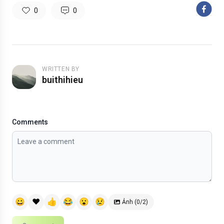
0
0
WRITTEN BY
buithihieu
Comments
😀
❤️
👍
😂
😮
😢
Ảnh (0/2)