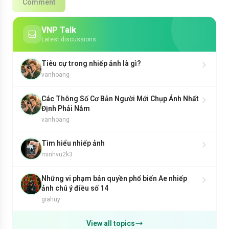
Comment
VNP Talk
Latest discussions
Tiêu cự trong nhiếp ảnh là gì?
vanhoang
Các Thông Số Cơ Bản Người Mới Chụp Ảnh Nhất
Định Phải Nắm
vanhoang
Tìm hiểu nhiếp ảnh
minhvu2k3
Những vi phạm bản quyền phổ biến Ae nhiếp
ảnh chú ý điều số 14
giahuy
View all topics