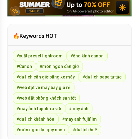
🔥
Keywords HOT
xuất preset lightroom
ống kính canon
#
#
Canon
món ngon cần giờ
#
#
du lịch cần giờ bằng xe máy
du lịch sapa tự túc
#
#
web đặt vé máy bay giá rẻ
#
web đặt phòng khách sạn tốt
#
máy ảnh fujifilm x-a5
máy ảnh
#
#
du lịch khánh hòa
may anh fujifilm
#
#
món ngon tại quy nhơn
du lịch huế
#
#