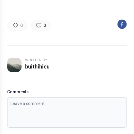
0
0
WRITTEN BY
buithihieu
Comments