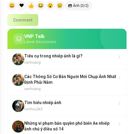
😀
❤️
👍
😂
😮
😢
Ảnh (0/2)
Comment
VNP Talk
Latest discussions
Tiêu cự trong nhiếp ảnh là gì?
vanhoang
Các Thông Số Cơ Bản Người Mới Chụp Ảnh Nhất
Định Phải Nắm
vanhoang
Tìm hiểu nhiếp ảnh
minhvu2k3
Những vi phạm bản quyền phổ biến Ae nhiếp
ảnh chú ý điều số 14