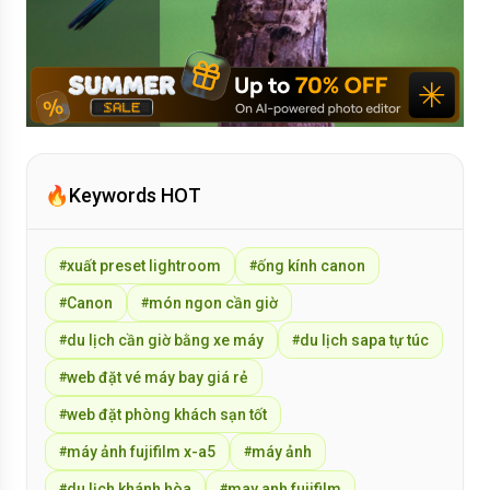
🔥
Keywords HOT
xuất preset lightroom
ống kính canon
#
#
Canon
món ngon cần giờ
#
#
du lịch cần giờ bằng xe máy
du lịch sapa tự túc
#
#
web đặt vé máy bay giá rẻ
#
web đặt phòng khách sạn tốt
#
máy ảnh fujifilm x-a5
máy ảnh
#
#
du lịch khánh hòa
may anh fujifilm
#
#