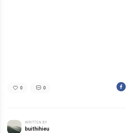
0
0
WRITTEN BY
buithihieu