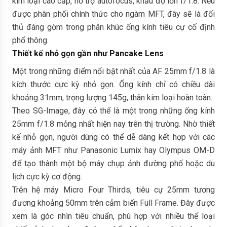
kim loại cao cấp, hỗ trợ autofocus, khẩu độ lớn f/1.8. Nếu
được phân phối chính thức cho ngàm MFT, đây sẽ là đối
thủ đáng gờm trong phân khúc ống kính tiêu cự cố định
phổ thông.
Thiết kế nhỏ gọn gần như Pancake Lens
Một trong những điểm nổi bật nhất của AF 25mm f/1.8 là
kích thước cực kỳ nhỏ gọn. Ống kính chỉ có chiều dài
khoảng 31mm, trọng lượng 145g, thân kim loại hoàn toàn.
Theo SG-Image, đây có thể là một trong những ống kính
25mm f/1.8 mỏng nhất hiện nay trên thị trường. Nhờ thiết
kế nhỏ gọn, người dùng có thể dễ dàng kết hợp với các
máy ảnh MFT như Panasonic Lumix hay Olympus OM-D
để tạo thành một bộ máy chụp ảnh đường phố hoặc du
lịch cực kỳ cơ động.
Trên hệ máy Micro Four Thirds, tiêu cự 25mm tương
đương khoảng 50mm trên cảm biến Full Frame. Đây được
xem là góc nhìn tiêu chuẩn, phù hợp với nhiều thể loại