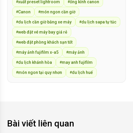
xuất preset lightroom
ống kính canon
#
#
Canon
món ngon cần giờ
#
#
du lịch cần giờ bằng xe máy
du lịch sapa tự túc
#
#
web đặt vé máy bay giá rẻ
#
web đặt phòng khách sạn tốt
#
máy ảnh fujifilm x-a5
máy ảnh
#
#
du lịch khánh hòa
may anh fujifilm
#
#
món ngon tại quy nhơn
du lịch huế
#
#
Bài viết liên quan