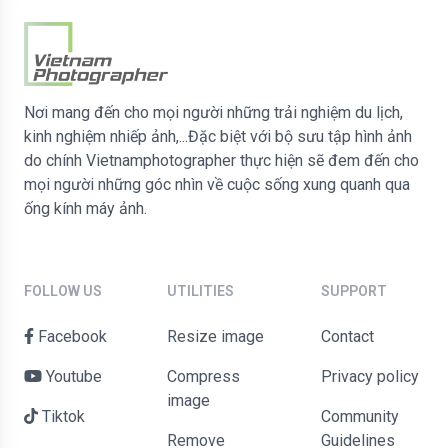
ống kính máy ảnh.
FOLLOW US
UTILITIES
SUPPORT
Facebook
Resize image
contact
Youtube
Compress
Privacy policy
image
Tiktok
Community
Remove
Guidelines
Instagram
background
Add watermark
Copyright © 2026 vietnamphotographer.net All Rights
Reserved.