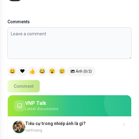
Comments
😀
❤️
👍
😂
😮
😢
Ảnh (0/2)
Comment
VNP Talk
Latest discussions
Tiêu cự trong nhiếp ảnh là gì?
vanhoang