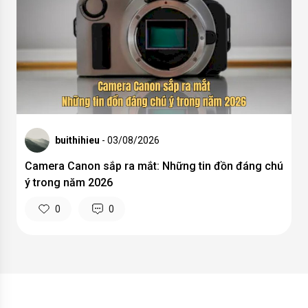
buithihieu
- 03/08/2026
Camera Canon sắp ra mắt: Những tin đồn đáng chú
ý trong năm 2026
0
0
Nơi mang đến cho mọi người những trải nghiệm du lịch,
kinh nghiệm nhiếp ảnh,...Đặc biệt với bộ sưu tập hình ảnh
do chính Vietnamphotographer thực hiện sẽ đem đến cho
mọi người những góc nhìn về cuộc sống xung quanh qua