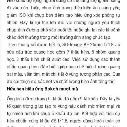
Nhờ khẩu độ rộng, người dùng có thể tăng lượng ánh sáng
đi vào cảm biến, chụp ảnh trong điều kiện ánh sáng yếu,
giảm ISO khi chụp ban đêm, tạo hiệu ứng xóa phông tự
nhiên. Đây là lợi thế lớn đối với những người yêu thích
chụp ảnh đường phố vào buổi tối hoặc ghi lại các khoảnh
khắc đời thường trong môi trường ánh sáng phức tạp.
Theo thông số được tiết lộ, SG-Image AF 25mm f/1.8 sở
hữu cấu trúc quang học gồm 7 thấu kính, 5 nhóm quang
học, 3 thấu kính chiết suất cao. Việc sử dụng các thành
phần quang học đặc biệt giúp hạn chế hiện tượng quang
sai màu, viền tím, mất chi tiết ở vùng tương phản cao. Qua
đó cải thiện độ sắc nét và chất lượng hình ảnh tổng thể.
Hứa hẹn hiệu ứng Bokeh mượt mà
Ống kính được trang bị khẩu độ gồm 9 lá khẩu. Đây là yếu
tố quan trọng giúp tạo ra vùng hậu cảnh mờ mềm mại và
tự nhiên hơn khi chụp ở khẩu độ lớn. Kết hợp với tiêu cự
tiêu chuẩn cùng khẩu độ f/1.8, người dùng hoàn toàn có