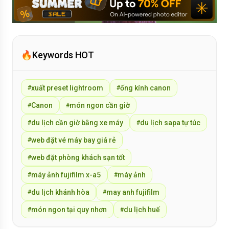
🔥
Keywords HOT
xuất preset lightroom
ống kính canon
#
#
Canon
món ngon cần giờ
#
#
du lịch cần giờ bằng xe máy
du lịch sapa tự túc
#
#
web đặt vé máy bay giá rẻ
#
web đặt phòng khách sạn tốt
#
máy ảnh fujifilm x-a5
máy ảnh
#
#
du lịch khánh hòa
may anh fujifilm
#
#
món ngon tại quy nhơn
du lịch huế
#
#