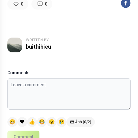
0
0
WRITTEN BY
buithihieu
Comments
😀
❤️
👍
😂
😮
😢
Ảnh (0/2)
Comment