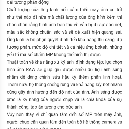
dải tương phản động.
Chất lượng của ống kính: nếu cảm biến máy ảnh có tốt
như thế nào đi nữa mà chất lượng của ống kính kém thì
chắc chắn rằng hình ảnh bạn thu về vẫn bị đi sự sắc nét,
màu sắc không chuẩn sác và sẽ dễ xuất hiện quang sai.
Ống kính là bộ phận quyết định đến khả năng thu sáng, độ
tương phản, mức độ chi tiết và cả hiệu ứng bokeh, những
yếu tố mà số chấm MP không thể hiển thị được.
Thuật toán về khả năng xử ký ảnh, định dạng tệp: lựa chọn
hình ảnh RAW sẽ giúp giữ được nhiều dữ liệu ánh sáng
nhằm dễ dàng chỉnh sửa hậu kỳ thêm phần linh hoạt.
Thêm nữa, hệ thống chống rung và khả năng lấy nét nhanh
cũng gây ảnh hưởng đến độ nét của ảnh. Ánh sáng được
xme là kỹ năng của người chụp và là chìa khóa của sự
thành công, tạo ấn tượng cho bức ảnh.
Vậy nên thay vì chỉ quan tâm đến số MP trên máy ảnh,
người chụp cần quan tâm đến toàn bộ hệ thống camera và