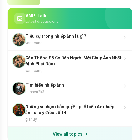
VNP Talk
Latest discussions
Tiêu cự trong nhiếp ảnh là gì?
vanhoang
Các Thông Số Cơ Bản Người Mới Chụp Ảnh Nhất
Định Phải Nắm
vanhoang
Tìm hiểu nhiếp ảnh
minhvu2k3
Những vi phạm bản quyền phổ biến Ae nhiếp
ảnh chú ý điều số 14
giahuy
View all topics