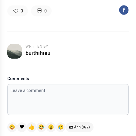
0
0
WRITTEN BY
buithihieu
Comments
😀
❤️
👍
😂
😮
😢
Ảnh (0/2)