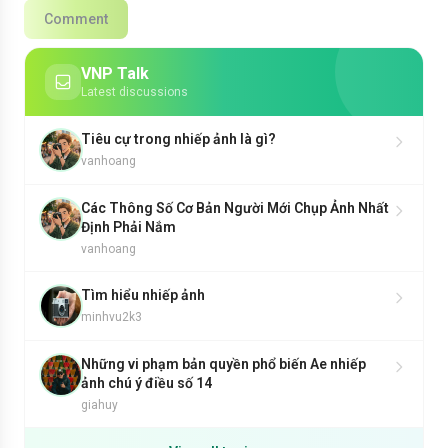
Comment
VNP Talk
Latest discussions
Tiêu cự trong nhiếp ảnh là gì?
vanhoang
Các Thông Số Cơ Bản Người Mới Chụp Ảnh Nhất
Định Phải Nắm
vanhoang
Tìm hiểu nhiếp ảnh
minhvu2k3
Những vi phạm bản quyền phổ biến Ae nhiếp
ảnh chú ý điều số 14
giahuy