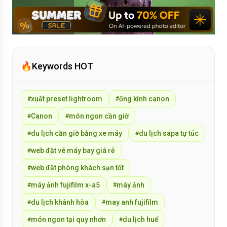
🔥
Keywords HOT
xuất preset lightroom
ống kính canon
#
#
Canon
món ngon cần giờ
#
#
du lịch cần giờ bằng xe máy
du lịch sapa tự túc
#
#
web đặt vé máy bay giá rẻ
#
web đặt phòng khách sạn tốt
#
máy ảnh fujifilm x-a5
máy ảnh
#
#
du lịch khánh hòa
may anh fujifilm
#
#
món ngon tại quy nhơn
du lịch huế
#
#