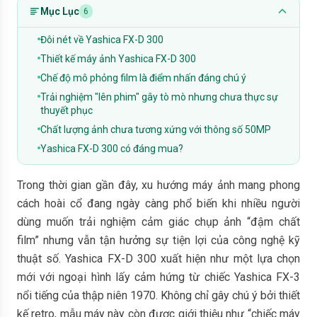
Mục Lục
6
Đôi nét về Yashica FX-D 300
Thiết kế máy ảnh Yashica FX-D 300
Chế độ mô phỏng film là điểm nhấn đáng chú ý
Trải nghiệm "lên phim" gây tò mò nhưng chưa thực sự
thuyết phục
Chất lượng ảnh chưa tương xứng với thông số 50MP
Yashica FX-D 300 có đáng mua?
Trong thời gian gần đây, xu hướng máy ảnh mang phong
cách hoài cổ đang ngày càng phổ biến khi nhiều người
dùng muốn trải nghiệm cảm giác chụp ảnh “đậm chất
film” nhưng vẫn tận hưởng sự tiện lợi của công nghệ kỹ
thuật số. Yashica FX-D 300 xuất hiện như một lựa chọn
mới với ngoại hình lấy cảm hứng từ chiếc Yashica FX-3
nổi tiếng của thập niên 1970. Không chỉ gây chú ý bởi thiết
kế retro, mẫu máy này còn được giới thiệu như “chiếc máy