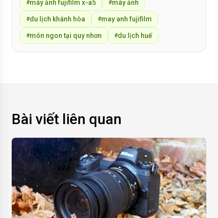
máy ảnh fujifilm x-a5
máy ảnh
#
#
du lịch khánh hòa
may anh fujifilm
#
#
món ngon tại quy nhơn
du lịch huế
#
#
Bài viết liên quan