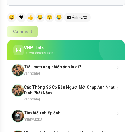
😀
❤️
👍
😂
😮
😢
Ảnh (0/2)
Comment
VNP Talk
Latest discussions
Tiêu cự trong nhiếp ảnh là gì?
vanhoang
Các Thông Số Cơ Bản Người Mới Chụp Ảnh Nhất
Định Phải Nắm
vanhoang
Tìm hiểu nhiếp ảnh
minhvu2k3