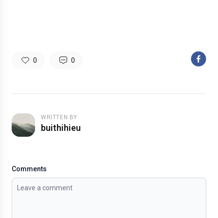
0
0
WRITTEN BY
buithihieu
Comments