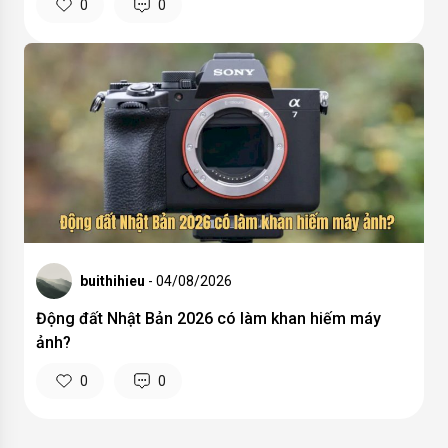
0
0
buithihieu
- 04/08/2026
Động đất Nhật Bản 2026 có làm khan hiếm máy
ảnh?
0
0