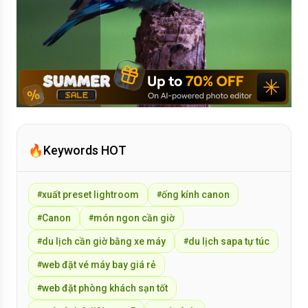
🔥
Keywords HOT
xuất preset lightroom
ống kính canon
#
#
Canon
món ngon cần giờ
#
#
du lịch cần giờ bằng xe máy
du lịch sapa tự túc
#
#
web đặt vé máy bay giá rẻ
#
web đặt phòng khách sạn tốt
#