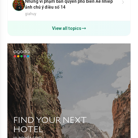
Những vi phạm bản quyền phổ biến Ae nhiếp
ảnh chú ý điều số 14
giahuy
View all topics