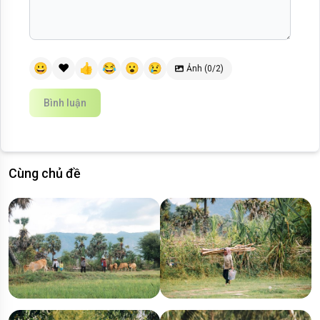
😀
❤️
👍
😂
😮
😢
Ảnh (0/2)
Bình luận
Cùng chủ đề