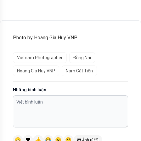
Photo by Hoang Gia Huy VNP
Vietnam Photographer
Đồng Nai
Hoang Gia Huy VNP
Nam Cát Tiên
Những bình luận
😀
❤️
👍
😂
😮
😢
Ảnh (0/2)