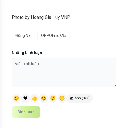
Photo by Hoang Gia Huy VNP
Đồng Nai
OPPOFindX9s
Những bình luận
😀
❤️
👍
😂
😮
😢
Ảnh (0/2)
Bình luận