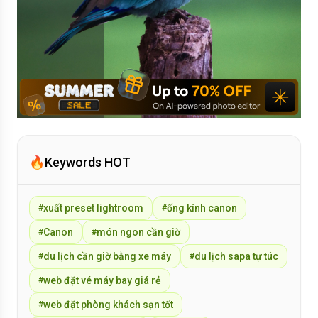
🔥
Keywords HOT
xuất preset lightroom
ống kính canon
#
#
Canon
món ngon cần giờ
#
#
du lịch cần giờ bằng xe máy
du lịch sapa tự túc
#
#
web đặt vé máy bay giá rẻ
#
web đặt phòng khách sạn tốt
#