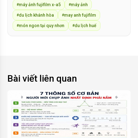
máy ảnh fujifilm x-a5
máy ảnh
#
#
du lịch khánh hòa
may anh fujifilm
#
#
món ngon tại quy nhơn
du lịch huế
#
#
Bài viết liên quan