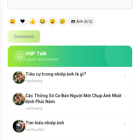
😀
❤️
👍
😂
😮
😢
Ảnh (0/2)
Comment
VNP Talk
Latest discussions
Tiêu cự trong nhiếp ảnh là gì?
vanhoang
Các Thông Số Cơ Bản Người Mới Chụp Ảnh Nhất
Định Phải Nắm
vanhoang
Tìm hiểu nhiếp ảnh
minhvu2k3