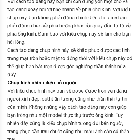
Với cách tạo dáng này bạn chỉ cần đứng yên một chỗ và
tạo dáng xoay người nhẹ nhàng về phía ống kính. Với kiểu
chụp này, bạn không phải đứng chính diện chụp mà bạn
phải đứng chéo về phía hướng khác rồi quay đầu từ từ về
phía ống kính. Đảm bảo với kiểu chụp này sẽ làm cho bạn
hài lòng.
Cách tạo dáng chụp hình này sẽ khắc phục được các tình
trạng mặt tròn hoặc mặt to đồng thời với kiểu chụp này có
thể giúp bạn bắt trọn được góc nghiêng thần thánh nữa
đấy.
Chụp hình chính diện cả người
Với kiểu chụp hình này bạn sẽ pose được trọn vẹn dáng
người xinh đẹp, outfit ấn tượng cũng như thần thái tự tin
của mình. Không những vậy cách tạo dáng này còn giúp
bạn trông như một model thực thụ trước ống kính. Tuy
nhiên đây cũng là kiểu chụp hình tương đối kén người,
trang phục cần trau chuốt cũng như mẫu ảnh cần có thần
thái.