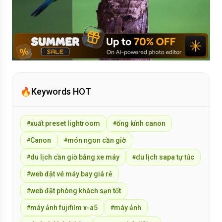
🔥
Keywords HOT
xuất preset lightroom
ống kính canon
#
#
Canon
món ngon cần giờ
#
#
du lịch cần giờ bằng xe máy
du lịch sapa tự túc
#
#
web đặt vé máy bay giá rẻ
#
web đặt phòng khách sạn tốt
#
máy ảnh fujifilm x-a5
máy ảnh
#
#