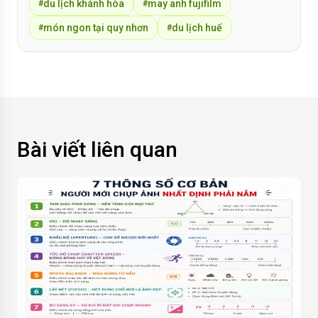
du lịch khánh hòa
may anh fujifilm
#
#
món ngon tại quy nhơn
du lịch huế
#
#
Bài viết liên quan