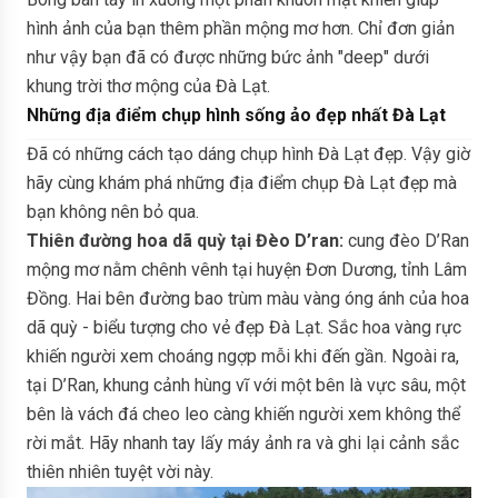
hình ảnh của bạn thêm phần mộng mơ hơn. Chỉ đơn giản
như vậy bạn đã có được những bức ảnh "deep" dưới
khung trời thơ mộng của Đà Lạt.
Những địa điểm chụp hình sống ảo đẹp nhất Đà Lạt
Đã có những cách tạo dáng chụp hình Đà Lạt đẹp. Vậy giờ
hãy cùng khám phá những địa điểm chụp Đà Lạt đẹp mà
bạn không nên bỏ qua.
Thiên đường hoa dã quỳ tại Đèo D’ran:
cung đèo D’Ran
mộng mơ nằm chênh vênh tại huyện Đơn Dương, tỉnh Lâm
Đồng. Hai bên đường bao trùm màu vàng óng ánh của hoa
dã quỳ - biểu tượng cho vẻ đẹp Đà Lạt. Sắc hoa vàng rực
khiến người xem choáng ngợp mỗi khi đến gần. Ngoài ra,
tại D’Ran, khung cảnh hùng vĩ với một bên là vực sâu, một
bên là vách đá cheo leo càng khiến người xem không thể
rời mắt. Hãy nhanh tay lấy máy ảnh ra và ghi lại cảnh sắc
thiên nhiên tuyệt vời này.